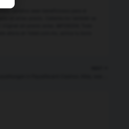
ichos cambios sean beneficiosos para el
ario un aviso previo. Caliente.mx también se
 original sin previo aviso. &#128204; Todo
rate ahora en 1xbet.com.mx, activa tu bono
NEXT
Ein- und Auszahlungen in Paysafecard-Casinos: Alles, was Sie wissen müssen