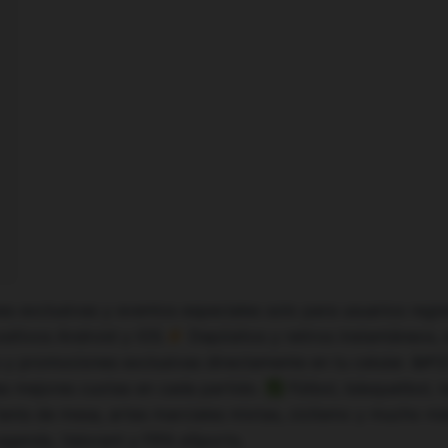
exclusivas y eventos especiales solo para usuarios regis
ositivos Android y iOS.
Depósitos y retiros instantáneos,
s y promociones exclusivas directamente en tu celular. &#
as mejores cuotas en cada partido.
Fútbol, básquetbol, t
, tenis de mesa, artes marciales mixtas, ciclismo y mucho má
gends, Valorant y FIFA eSports.