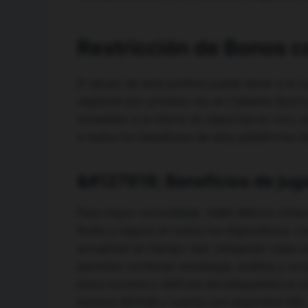
Restricción de Bonos c
El abuso de esta política puede llevar a la 
registren por primera vez en Caliente Sports
inmediato a la oferta de deportes en vivo, s
a todos los beneficios de esta plataforma d
&#127919; Beneficios de juga
Para mayor comodidad, 1xBet México ofrece
fluida y segura en todos tus dispositivos. 
actualizan en tiempo real, reflejando cada
permiten combinar estrategia, análisis y un
estos torneos y disfruta del básquetbol al 
licencia SEGOB y cuenta con seguridad SSL,