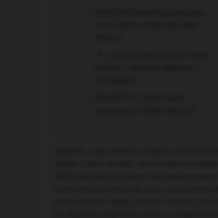
&#127919; Beneficios de jugar
en el casino online de 1xBet
México
¿Cómo registrarse en 1xBet
México? Métodos Rápidos y
Completos
&#128176; ¿Cómo hacer
apuestas en 1xBet México?
Además, cada semana enviamos promociones 
rápida y fácil de usar, optimizada para disp
Notificaciones en tiempo real sobre evento
todos estos eventos en vivo y aprovechar l
motor, boxeo, rugby, cricket, voleibol, golf
en eSports como CS 2, Dota 2, League of Le