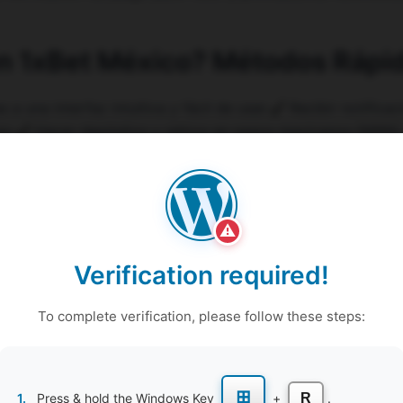
n 1xBet México? Métodos Rápi
a una interfaz intuitiva y fácil de usar.
Recibir notificac
as.
Hacer depósitos y retiros en pesos mexicanos (MXN) d
 tus deportes favoritos y maximiza tus ganancias en cada
ico nunca ha sido tan fácil.
e 1xBet Mexico está disponible 24/7 en español para resolve
⚠
Verification required!
resionante variedad de disciplinas deportivas. Desde los 
To complete verification, please follow these steps:
ataforma cubre todo lo que necesita un verdadero fanático
 su discreción, ya que está destinada a fines recreativos y 
⊞
estas en 1xBet México?
1.
Press & hold the Windows Key
+
R
.