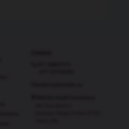
Contact
h
+971 588667319
+971 527946490
ncy
wellness@9months.ae
9Months Health Consultancy
ess
8th Floor, Block A
Business Village, P.O.Box 87556
strations
Dubai, UAE
ness