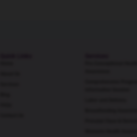
Quick Links
Services
Home
Pre-Conceptional Healt
Awareness
About Us
Comprehensive Pregna
Services
Information Session
Blog
Labor and Delivery
FAQs
Breastfeeding Awaren
Contact Us
Prenatal Class & Demon
Women's Health Aware