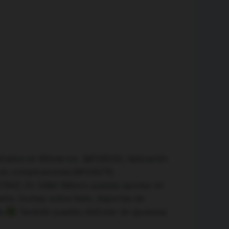
trados en Winner.mx. &#128242; Aplicación
 sin complicaciones.&#128276;
127942; En 1xBet México puedes apostar en
enis, hockey sobre hielo, deportes de
s.
También puedes disfrutar de apuestas