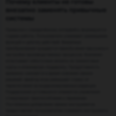
Почему клиенты не готовы
внезапно заменять привычные
системы
Привычка к определённому интерфейсу формируется
годами работы. Пользователи усваивают размещение
функций и цепочку действий. Внезапные
преобразования нуждаются переобучения персонала и
настройки производственных процессов. Компании
испытывают избыточные затраты на тренинговые
курсы и инженерную поддержку. Продуктивность
временно снижается в время освоения свежих
решений. авиатор игра уменьшает стресс от
переключения на модернизированные редакции.
Поддержание устоявшихся элементов управления
стимулирует приспособление к переменам.
Постепенное добавление свежих инструментов
предоставляет пользователям осваивать инструменты