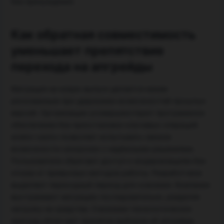
без принуждения.
Как обратная совместимость
уменьшает препятствие
перехода на апгрейды
Миграция на новую выпуск делается менее
рискованным при удержании возможностей прошлых
версий. Организации усовершенствуют программное
обеспечение без приостановки ключевых операций.
aviator casino позволяет испытывать свежие
возможности синхронно с надёжными решениями.
Пользователи обретают доступ к модернизациям без
отказа от привычных методов работы. Разработчики
выделяют переходный период для освоения. Компании
выстраивают миграцию последовательно, разделяя
нагрузку на средства. Снижение технологических
преград облегчает принятие выборов об апгрейде.