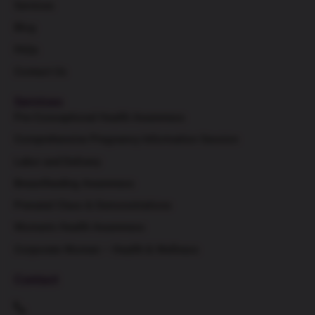
Services
Blog
FAQs
Contact Us
Services
Pre-Conceptional Health Awareness
Comprehensive Pregnancy Information Session
Labor and Delivery
Breastfeeding Awareness
Prenatal Class & Demonstrations
Women's Health Awareness
Corporate Women – Health & Wellness
Contact