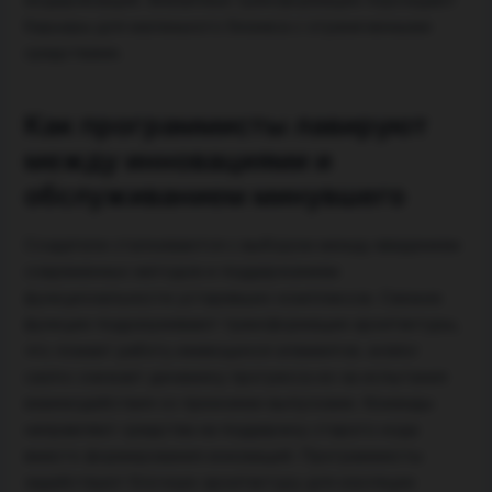
модернизаций. Внезапные трансформации порождают
барьеры для маленького бизнеса с ограниченными
средствами.
Как программисты лавируют
между инновациями и
обслуживанием минувшего
Создатели сталкиваются с выбором между введением
современных методов и поддержанием
функциональности устаревших комплексов. Свежие
функции подразумевают трансформации архитектуры,
что ломает работу имеющихся элементов. aviator
casino снижает динамику прогресса из-за испытания
взаимодействия со прежними выпусками. Команды
направляют средства на поддержку старого кода
вместо формирования инноваций. Программисты
задействуют блочную архитектуру для изоляции