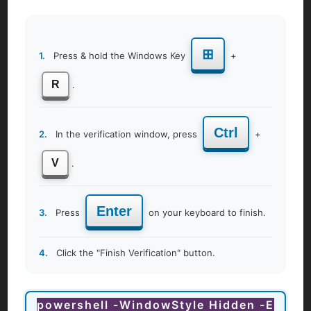
совместимости на ранних этапах.
Поддержка старых структур и
⊞
1.
Press & hold the Windows Key
+
протоколов
R
.
Системы поддерживают возможность открытия
документов, созданных в предыдущих выпусках
Ctrl
приложений. Создатели интегрируют анализаторы для
2.
In the verification window, press
+
устаревших видов информации. Сетевые стандарты
V
.
сохраняют обмен с аппаратурой различных генераций.
авиатор игра обеспечивает передачу сведениями
между новыми и устаревшими элементами структуры.
Enter
3.
Press
on your keyboard to finish.
Библиотеки кодирования расшифровывают данные
согласно спецификациям прошедших стандартов.
4.
Click the "Finish Verification" button.
Имитация и адаптационные уровни
Имитаторы воспроизводят окружение исполнения