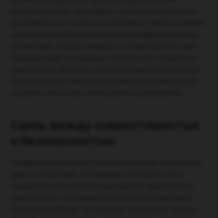
архитектура даёт апгрейдить отдельные компоненты
без влияния на остальные компоненты. авиатор казино
нуждается разработки надёжных интерфейсов между
элементами. Низкая связанность модулей облегчает
модернизацию устаревших компонентов. Создатели
задействуют паттерны проектирования для изоляции
трансформаций. Версионирование интерфейсов даёт
сохранять несколько воплощений одновременно.
Связь между совместимостью
и безопасностью
Поддержка архаичных блоков формирует возможные
дыры в платформе. Устаревшие протоколы могут
содержать известные изъяны защиты. авиатор игра
предполагает сохранения методов аутентификации
прошлых редакций, что снижает совокупную защиту.