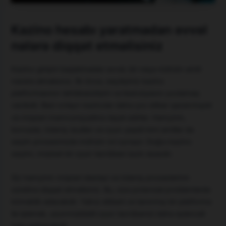
Kazino hesabı yaratmadan əvvəl
nələrə diqqət etməlisiniz
Kazino girişini başlatmadan əvvəl, bir neçə mühüm amili
nəzərə almalısınız. İlk öncə, seçdiyiniz kazino
platformasının təhlükəsizliyini və lisensiyasını yoxlamaq
vacibdir. Bəzi onlayn kazinolar daha çox etibar qazanmışdır
və müştəri məmnuniyyətinə riayət edirlər. Həmçinin,
bonuslar, ödəniş üsulları və oyun çeşidi kimi amillər də
seçim prosesinizdə mühüm rol oynayır. Doğru kazino
seçimi, müsbət bir oyun təcrübəsi üçün əsasdır.
Siz həmçinin müştəri dəstəyi və ödəniş proseslərinin
sürətinə diqqət etməlisiniz. Bu, sizə potensial problemlərdə
köməklik edəcəkdir. Yalnız etibarlı və tanınmış bir platforma
ilə işləmək, uzunmüddətli oyun təcrübənizi daha əyləncəli
hala gətirəcəkdir.