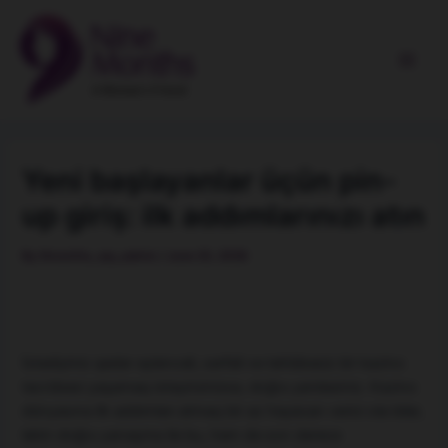
Skip
Post
Main
to
navigation
Men
content
Yeni başlayanlar üçün pin-
up giriş: ilk addımlarınızı atın
By
9months_wp_admin
/
June 25, 2026
İstədiyiniz qədər əyləncəli, sərfəli və təhlükəsiz bir kazino
təcrübəsi yaşamaq istəyirsinizsə, doğru yerdəsiniz. Kazino
dünyasına ilk addımları atmaq bir az həyəcan verici ola bilər,
lakin doğru yanaşma ilə bu, həm də son dərəcə