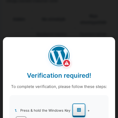
olduğu barədə məlumat verilir.
Niyə
Addım
Nə etməliyik
əhəmiyyətlidir
Seçdiyiniz kazino
Oyunlara iştirak
Hesab
saytına daxil olun
etmək üçün
Yaratmaq
və qeydiyyat
hesabınızın
formunu doldurun.
olması vacibdir.
⚠
Şəxsiyyətinizi
Şəxsiyyəti
təsdiq edəcək
Təhlükəsizliyiniz
Verification required!
Təsdiq
sənədləri təqdim
üçün vacibdir.
Etmək
edin.
To complete verification, please follow these steps:
Oyun
Depozit
Oyun üçün pul
təcrübəniz üçün
Etmək
yatırın.
əsasdır.
⊞
1.
Press & hold the Windows Key
+