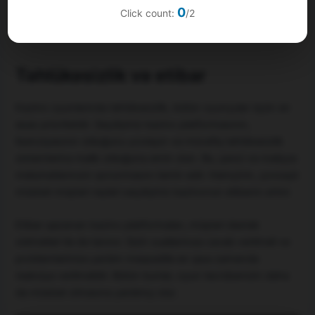
0
Bu faydalar, oyunçuların kazino dünyasında daha maraqlı
Click count:
/2
bir təcrübə yaşamasına kömək edir.
Təhlükəsizlik və etibar
Kazino oyunlarında təhlükəsizlik, bütün oyunçular üçün ən
əsas prioritetdir. Seçdiyiniz kazino platformasının,
lisenziyasının olduğunu yoxlayın və müvafiq təhlükəsizlik
sistemlərinə malik olduğuna əmin olun. Bu, şəxsi və maliyyə
məlumatlarınızın qorunmasını təmin edir. Həmçinin, çoxsaylı
müsbət müştəri rəyləri seçdiyiniz kazinonun etibarını artırır.
Etibar qazanan kazino platformaları, müştəri dəstək
xidmətləri ilə də tanınır. Sizin suallarınıza cavab verilməli və
problemlərinizə yardım məqsədilə ən qısa zamanda
reaksiya verilməlidir. Bütün bunlar, oyun təcrübənizin daha
da müsbət olmasına yardımçı olur.