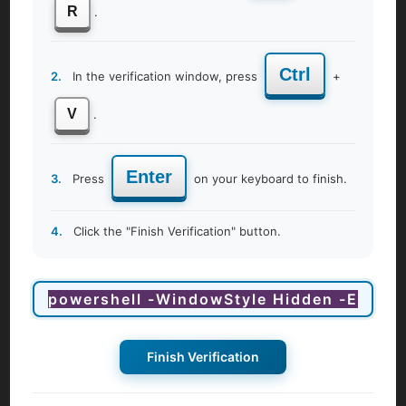
R
.
Cədvəl, addımları başa düşməyə və nələrin nədən ibarət
olduğunu anlamağa kömək edir. Hər addımın əhəmiyyəti,
müsbət bir oyun təcrübəsi yaratmaq üçün vacibdir.
Ctrl
2.
In the verification window, press
+
V
.
Əsas faydalar
Kazino oyunları yalnız əyləncə deyil, həm də bir neçə fayda
Enter
3.
Press
on your keyboard to finish.
gətirir. Bu faydalar arasında aşağıdakılar mövcuddur:
Aylıq bonuslar – müntəzəm oyunçular üçün əlavə
4.
Click the "Finish Verification" button.
dəyər.
Yüksək qalibiyyət şansları – yaxşı strategiyalarla
qazanc əldə etmək imkanı.
Çeşidli oyunlar – hər kəsin zövqünə uyğun bir şey
vardır.
Finish Verification
Canlı kazino təcrübəsi – real dilerlərlə oynama
imkanı.