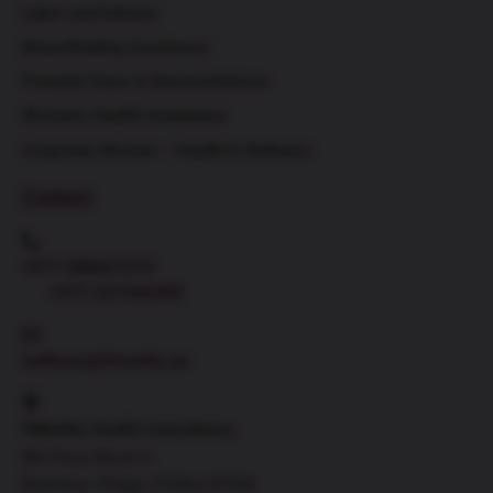
Labor and Delivery
Breastfeeding Awareness
Prenatal Class & Demonstrations
Women's Health Awareness
Corporate Women – Health & Wellness
Contact
+971 588667319
+971 527946490
wellness@9months.ae
9Months Health Consultancy
8th Floor, Block A
Business Village, P.O.Box 87556