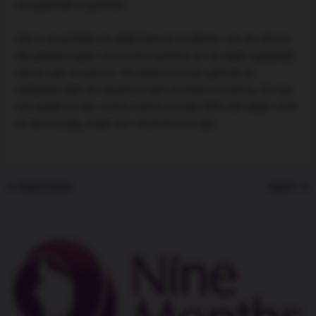
complexiteit te gokken.
Het is essentieel om altijd bewust te blijven van de risico’s
die gepaard gaan met online gokken en de eigen speelstijl
hierop aan te passen. De balans tussen gemak en
veiligheid blijft de sleutel tot een positieve ervaring. Zo kan
het spelen in een online casino zonder iDIN niet alleen snel
en eenvoudig, maar ook verantwoord zijn.
PREVIOUS
NEXT