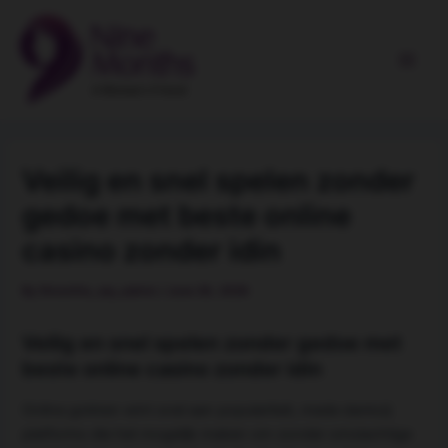
Skip
Post
Main
to
navigation
Men
content
Veilig en snel spelen zonder
gedoe met beste online
casino zonder idin
By
9months_wp_admin
/
June 26, 2026
Veilig en snel spelen zonder gedoe met
beste online casino zonder idin
Online gokken wint snel aan populariteit, mede dankzij
platforms die het mogelijk maken om zonder omslachtige