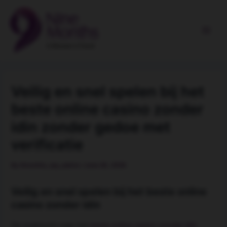
Skip
Post
Main
to
navigation
Men
content
Veilig en snel spelen bij het
beste online casino zonder
idin zonder gedoe met
verificatie
By
9months_wp_admin
/
June 26, 2026
Veilig en snel spelen bij het beste online
casino zonder idin
De zoektocht naar het
beste online casino zonder idin