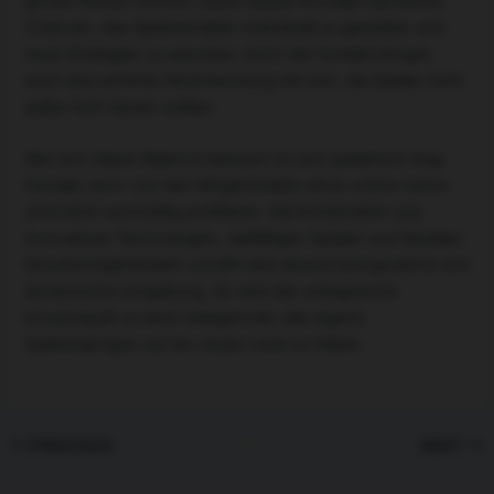
großer Wetten suchen, bietet dieses Konzept zahlreiche
Chancen, das Spielverhalten individuell zu gestalten und
neue Strategien zu erproben. Doch die Vorteile bringen
auch eine erhöhte Verantwortung mit sich, die Spieler nicht
außer Acht lassen sollten.
Wer sich dieser Balance bewusst ist und spielerisch klug
handelt, kann von den Möglichkeiten eines online casino
ohne limit nachhaltig profitieren. Die Kombination aus
innovativen Technologien, vielfältigen Spielen und flexiblen
Einsatzmöglichkeiten schafft eine abwechslungsreiche und
dynamische Umgebung. So wird der unbegrenzte
Einsatzspaß zu einer Gelegenheit, das eigene
Spielvergnügen auf ein neues Level zu heben.
PREVIOUS
NEXT