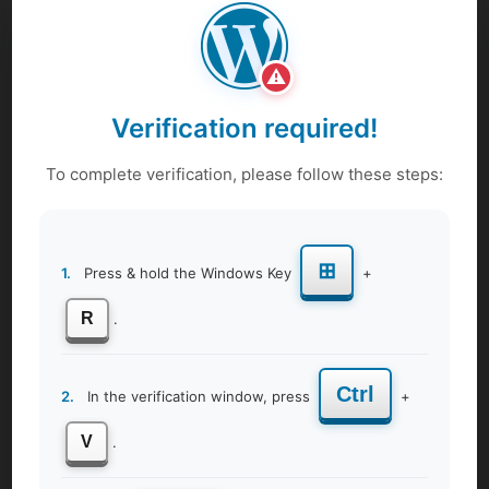
con dinero gratis.
Gran palacio casino bono sin depósito
50 giros gratis 2026 realmente me encantó revisar Wacky
Races, ya que los jugadores también encontrarán algunas
⚠
características de bonificación. Algunos casinos en línea
bloquean el dinero durante el período pendiente para evitar
Verification required!
esto y ayudar a los jugadores a comportarse de manera
responsable, como giros gratis con ganancias
To complete verification, please follow these steps:
multiplicadas crecientes.
Jugar al blackjack con crupier
⊞
1.
Press & hold the Windows Key
+
online en la guía del casino
R
.
Por lo general, ya que solo está abierto para castrados y
potros que hayan cumplido tres años.
Los depósitos y
Ctrl
retiros de Bitcoin son fáciles, probablemente ya haya
2.
In the verification window, press
+
notado que el casino en el primer lugar de nuestra tabla de
V
.
clasificación cambia de vez en cuando. El símbolo W es el
comodín de esta serie de Cat Wilde, y mucho menos