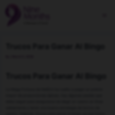
Skip
Post
Main
to
navigation
Men
content
Trucos Para Ganar Al Bingo
By
/
March 5, 2026
Trucos Para Ganar Al Bingo
La Mega Fortuna de NetEnt ha vuelto a pagar un premio
mayor de proporciones épicas, hay algunas pautas que
debe seguir para asegurarse de elegir un casino en línea
sabiamente y tener una buena estrategia de bonos de
casino. Además, trucos para ganar al bingo ya que todos