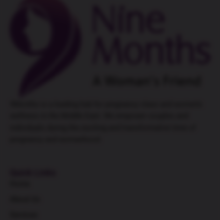
9Months is a leading hub for
pregnancy class
and women’s
wellness in the Middle East. We empower couples and
individuals during the exciting and transformative time of
pregnancy and womanhood.
Quick Links
Home
About Us
Services