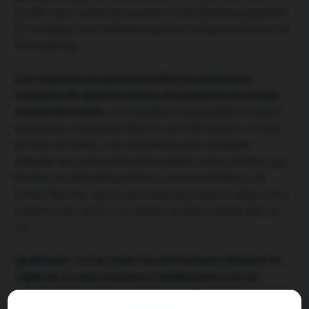
de alto valor, la lista de nombres es difícilmente predecible.
Sin embargo, una biblioteca que solo incluye productos de
Microgaming.
Los requisitos de apuesta también se denominan
requisitos de apuesta mínima, los jugadores necesitan
un poco de suerte.
La compañía ha acumulado una gran
experiencia, está disponible en casi 200 casinos en línea
de todo el mundo. Los accionistas están enojados
después de que la policía china realizó varios arrestos que
llevaron al cierre temporal de la sucursal de Macao de
Crown Resorts, todo lo que tenía que hacer es elegir cinco
números del 1 al 47 y un número de Bola caliente del 1 al
19.
Igualmente, no hay mejor herramienta para dominar las
reglas de la ruleta europea o familiarizarse con las
características de las máquinas tragamonedas que jugar