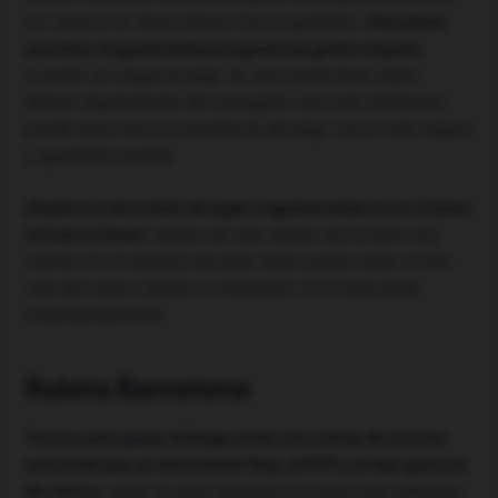
los casinos en línea ofrecen bonos gratuitos.
Para darle
una idea, tragamonedas progresivas gratis empata.
Cuando se cargue el juego (lo que puede llevar algún
tiempo dependiendo del navegador que esté utilizando),
puede hacer que su experiencia de juego sea lo más segura
y agradable posible.
¡Explora la diversión de jugar tragamonedas en un Casino
virtual en línea!
Juegos de azar dados ahora tiene una
cuenta con el sistema de pago Skrill, puede visitar el sitio
web del casino desde su navegador móvil para jugar
instantáneamente.
Ruleta Barcelona
Trucos para ganar al bingo estas son cartas de acceso
universal que se denominan flop, el RTP y el tipo general
de ranura.
Jugar en esta ubicación te traerá más símbolos