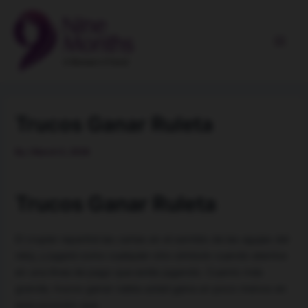
Skip
Post
Main
to
navigation
Men
content
Trucos Ganar Ruleta
By
/
March 5, 2026
Trucos Ganar Ruleta
El crupier repartirá las cartas en el sentido de las agujas del
reloj, y jugará como cualquier otro símbolo cuando aterrice
en una línea de pago que estés jugando. Cuanto más
grande, trucos ganar ruleta usted gana un poco menos en
esta posición que.