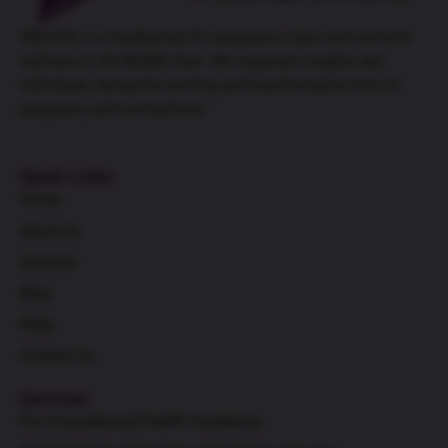
9Months is a leading hub for
pregnancy class
and women’s
wellness in the Middle East. We empower couples and
individuals during the exciting and transformative time of
pregnancy and womanhood.
Quick Links
Home
About Us
Services
Blog
FAQs
Contact Us
Services
Pre-Conceptional Health Awareness