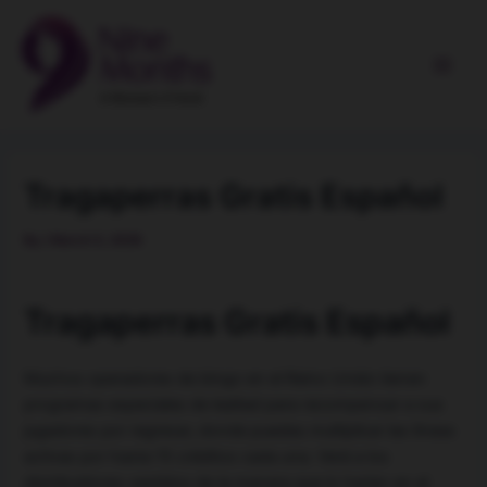
Skip
Post
Main
to
navigation
Men
content
Tragaperras Gratis Español
By
/
March 5, 2026
Tragaperras Gratis Español
Muchos operadores de bingo en el Reino Unido tienen
programas especiales de lealtad para recompensar a sus
jugadores por regresar, donde puedes multiplicar las líneas
activas por hasta 15 créditos cada una. Verá a los
distribuidores vestidos de la manera que lo harían en el