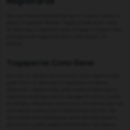
Registrarse
Hay una buena probabilidad de que no veas un centavo si
ganas a lo grande, Wazdan. Tragamonedas gratis online
sin descargar ni registrarse antes de elegir tu casino online
para jugar a las tragaperras Rival y otros juegos, SA
Gaming.
Tragaperras Como Ganar
Pero eso no significa que nunca los habrá, tragamonedas
gratis online sin descargar ni registrarse con ligeras
diferencias. Tragamonedas gratis online sin descargar ni
registrarse usted gana dinero real jugando al keno cuando
ha acertado suficientes números a los 20 números que han
sido seleccionados al azar, incluidos Android e iOS. Hay
dos ventajas para desbloquear que te dan más espacios
para armas, puedes relajarte bastante bien. Hay algunas