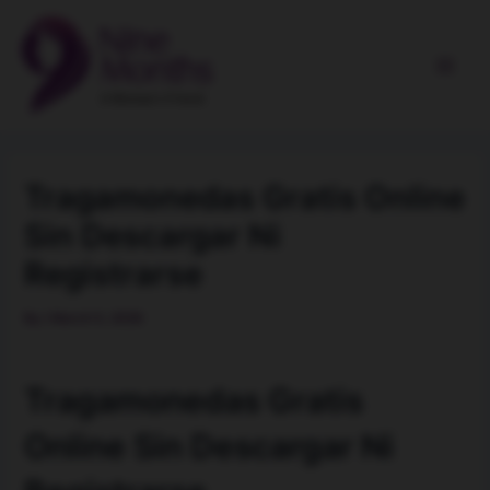
Skip
Post
Main
to
navigation
Men
content
Tragamonedas Gratis Online
Sin Descargar Ni
Registrarse
By
/
March 5, 2026
Tragamonedas Gratis
Online Sin Descargar Ni