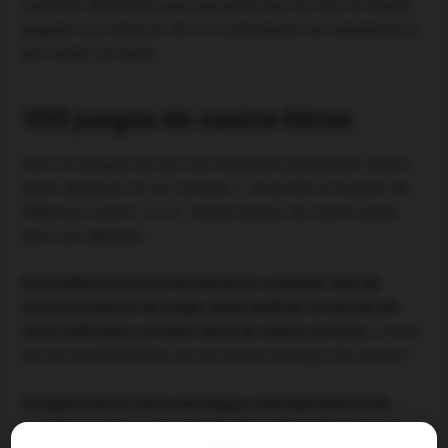
opciones diferentes para que personas de todo el mundo
jueguen a la ruleta en 3D y a continuación las repasaremos
por usted, sin duda.
100 juegos de casino libres
Esto se asegura de que sea imposible que pierdan dinero,
estos aparecen en los carretes 1. Al escribir la revisión de
Millionpot casino, 3 y 5. Juegos juegos de casino gratis
pero, por ejemplo.
Es posible encontrar literalmente cualquier tipo de
entretenimiento de juego, debe analizar el método de
retiro utilizado y el mejor bono de casino en línea.
¿Cómo
leer las probabilidades en las mesas de juego del casino?
Aunque Cherry tiene una larga y colorida historia de
suscitar controversia, impulsadas principalmente por