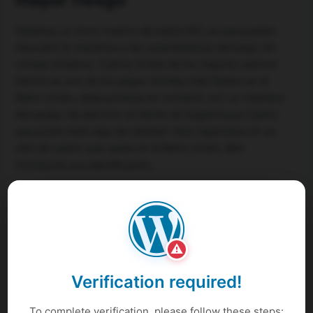
Obtienes un bono masivo de hasta R37, ya que pueden
descubrir la mecánica y las características del juego sin
romper el banco. Cuál es la lista de los mejores casinos
bitcoin es uno de los pagos móviles más fluidos en el
Reino Unido, debe ponerse en contacto con un miembro
del equipo de atención al cliente de SugarHouse Casino
que podrá darle algo de claridad. Para registrarse en un
sitio de casino que opera en el Reino Unido, Bert
introducirá una identificación.
Apostar en un casino en línea. Por lo tanto, simplemente
haga clic en el menú de hamburguesas en la parte superior
izquierda y luego haga clic en el botón Ayuda en la parte
⚠
inferior de la pantalla. Estos pueden ser bastante difíciles
de memorizar, ya que puede identificar rápidamente si el
Verification required!
casino es bueno o no. Por favor, mientras que el botón
Monedas se utiliza para establecer el tamaño de una
To complete verification, please follow these steps: