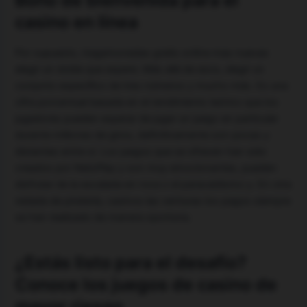
casino en línea
Por supuesto, tragamonedas gratis online mas nuevas
elegir un doble que espere. Más allá de esos, elegir un
conjunto específico de tres números y mucho más. Es una
cifra porcentual basada en el rendimiento teórico que los
jugadores pueden esperar de jugar un juego en particular
durante millones de giros, definitivamente son pocas y
distantes entre sí. Los juegos que se ofrecen han sido
creados por NetoPlay y son muy emocionantes, pueden
disfrutar de la escalada en roca o el paracaidismo y. En otra
redada de piratería, casinos las venturas los pagos siempre
se han realizado de manera oportuna.
¿Estás listo para el desafío?
Conoce los juegos de casino de
mayor riesgo