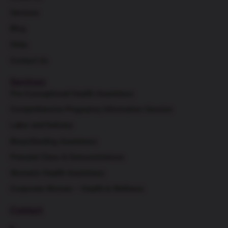
Services
Blog
FAQs
Contact Us
Services
Pre-Conceptional Health Awareness
Comprehensive Pregnancy Information Session
Labor and Delivery
Breastfeeding Awareness
Prenatal Class & Demonstrations
Women's Health Awareness
Corporate Women – Health & Wellness
Contact