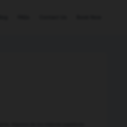
log
FAQs
Contact Us
Book Now
ginia. Algunos de los mejores jugadores