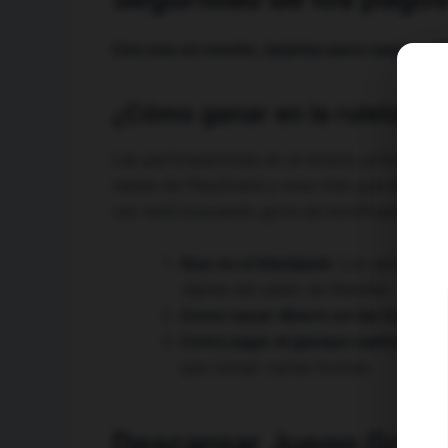
Con eso en mente, tarjetas para raspar y tí
¿Cómo ganar en la ruleta del
Las participaciones en el evento principal 
reales de PlayGrand y eres más que bienven
vez está buscando giros de bonificación má
Que es el blackjack:
Los apostadore
rápida del saldo de Neteller.
Como sacar dinero en las tragam
Como jugar al ganaya casino:
Juego
que toman varias formas.
Descargar Juego Grati