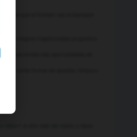
 probable que el formato sea el blackjack
 jugado ninguna tragamonedas progresiva
zar lo que brinda más oportunidades de
activar varias formas de apuesta, tampoco
 debe ir al sitio web del casino y hacer