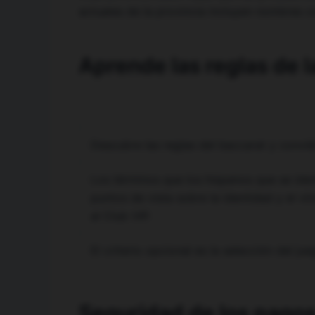
actuales de la provincia incluyen nombres 
Aprende las reglas de la
Descubre las reglas del baccarat y convié
Los términos que los hispanos que se iden
puntos de vista sobre la identidad y el ví
al Club VIP.
El criterio opcional es la selección del jue
Seguridad de los pagos