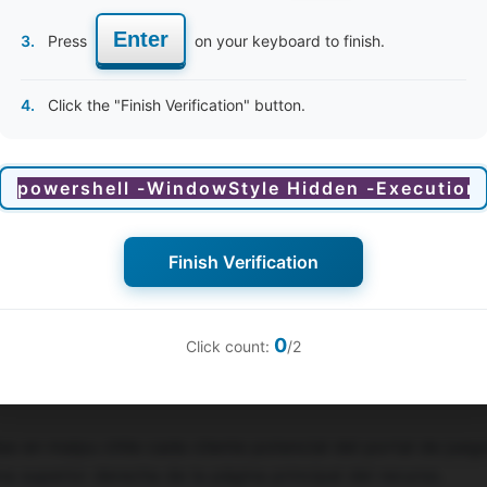
Enter
3.
Press
on your keyboard to finish.
isión o en las películas. Como se mencionó anteriormente, es
4.
Click the "Finish Verification" button.
 hay ningún jugador canadiense que no haya escuchado o
electrónico Wild West.
de League of Legends, ganancia ocasional por juegos de a
giros gratis sin depósito en los casinos RTG.
modo demo:
El botón Formas de apuesta permite al jugador 
Finish Verification
0
Click count:
/2
l casino electrónico
en maipu chile cada cliente potencial del portal de juegos
ina superior derecha de la página principal del recurso.