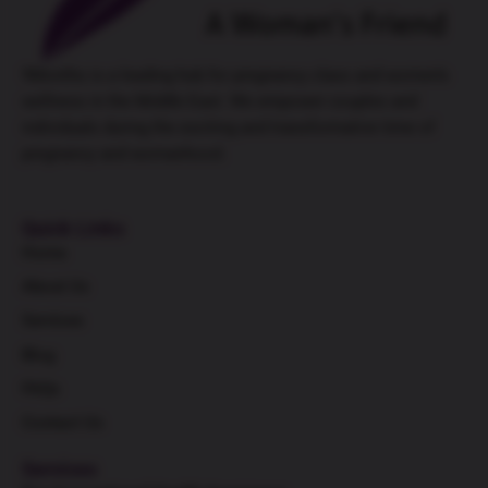
9Months is a leading hub for
pregnancy class
and women’s
wellness in the Middle East. We empower couples and
individuals during the exciting and transformative time of
pregnancy and womanhood.
Quick Links
Home
About Us
Services
Blog
FAQs
Contact Us
Services