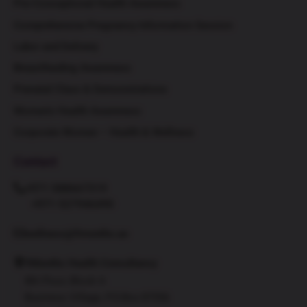
Pre-Conceptional Health Awareness
Comprehensive Pregnancy Information Session
Labor and Delivery
Breastfeeding Awareness
Prenatal Class & Demonstrations
Women's Health Awareness
Corporate Women – Health & Wellness
Contact
+971 588667319
+971 527946490
wellness@9months.ae
9Months Health Consultancy
8th Floor, Block A
Business Village, P.O.Box 87556