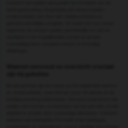
overzicht dat spelers aanspreekt bij het kiezen van de
beste gokervaring. De
goksites
die hierop inspelen,
onderscheiden zich door een heldere interface en
gebruiksvriendelijke navigatie. Dit maakt het voor zowel
beginners als ervaren spelers aantrekkelijk om zich te
verdiepen in de mogelijkheden zonder te worden
overweldigd door complexe menu’s of onnodige
afleidingen.
Waarom eenvoud en overzicht cruciaal
zijn bij goksites
Bij veel goksites ligt de nadruk op het uitgebreide aanbod
en visuele prikkels, maar dat kan soms het plezier en de
intuïtieve ervaring belemmeren. Eenvoud zorgt ervoor dat
spelers zich kunnen concentreren op het spel zelf, zonder
afgeleid te worden door overbodige elementen. Overzicht
betekent dat belangrijke informatie zoals spelregels,
inzetlimieten en uitbetalingen snel en duidelijk beschikbaar