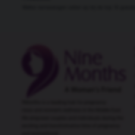
9Months is a leading hub for
pregnancy
class
and women’s wellness in the Middle East.
We empower couples and individuals during the
exciting and transformative time of pregnancy
and womanhood.