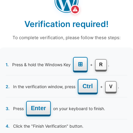
⚠
Verification required!
id als basis voor vertrouwen
To complete verification, please follow these steps:
s betrouwbaarheid. Dit gaat verder dan alleen het aanbiede
ijke spelresultaten. Transparantie over licenties en het ge
 deze platforms vertrouwen winnen bij hun gebruikers. Daa
en, wat bijdraagt aan een veilige speelomgeving.
⊞
1.
Press & hold the Windows Key
+
R
.
zen van een goksite
Ctrl
2.
In the verification window, press
+
V
.
langrijk om te letten op meerdere factoren. Lees recensies
et platform. Controleer welke spellen worden aangeboden en
Enter
3.
Press
on your keyboard to finish.
 die jouw speelervaring kunnen verbeteren. Verder is het
emen om verrassingen te voorkomen. Zo kun je een keuze ma
4.
Click the "Finish Verification" button.