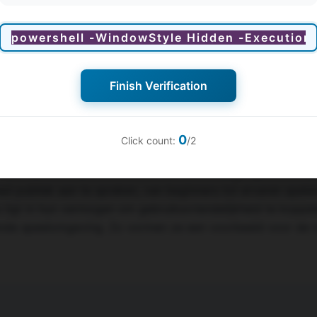
 spelen
nend kan zijn, is het essentieel om bewust om te gaan met 
 grenzen kent en deze respecteert, zodat het spel een bron 
n speelgedrag kunnen monitoren en indien nodig pauzeren.
Finish Verification
r onnodige risico’s te lopen.
nvoud en innovatie binnen de top 10 go
0
Click count:
/2
r een harmonieuze combinatie van eenvoudige speelmechan
 publiek aan te spreken, van beginners tot ervaren speler
s ligt in hun vermogen om gebruiksvriendelijkheid te kopp
gende speelomgeving. Zo vormen ze een voorbeeld voor de 