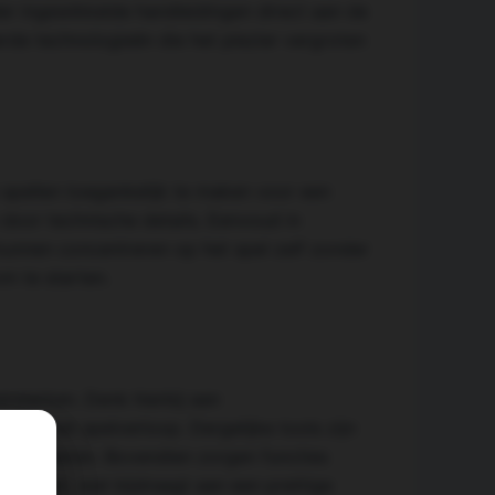
er ingewikkelde handleidingen direct aan de
erde technologieën die het plezier vergroten
spellen toegankelijk te maken voor een
door technische details. Eenvoud in
h kunnen concentreren op het spel zelf zonder
m te starten.
rsterken. Denk hierbij aan
n in het spelverloop. Dergelijke tools zijn
verminderen. Bovendien zorgen functies
verloopt, wat bijdraagt aan een prettige