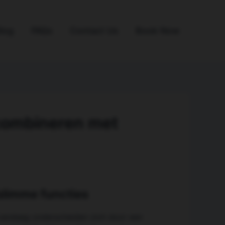
log
FAQs
Contact Us
Book Now
 combineren met
slimme functies
 vandaag onderscheiden zich door een