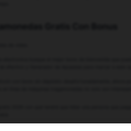
empo.
gamonedas Gratis Con Bonus
as de video.
ta electronica busque el mejor bono de bienvenida que pue
 de efectivo y Generador de Apuestas para marcar a este o
coin con bono sin depósito desafortunadamente, ahora p
s en línea de máquinas tragamonedas no solo son interesan
ratis 2026 con qué tendrá que lidiar una persona que jueg
ndrá.