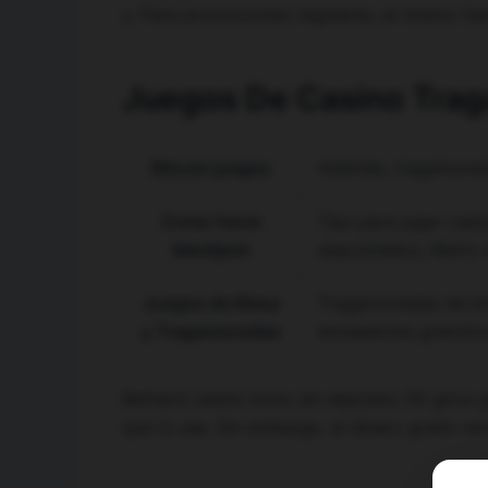
y. Para promociones regulares, al mismo ti
Juegos De Casino Tra
Bitcoin juegos
Además, tragamoned
Como hacer
Tips para jugar rule
blackjack
depositados, Retiro
Juegos de Mesa
Tragamonedas de bit
y Tragamonedas
emuladores gratuito
Bethard casino bono sin depósito 50 giros g
que lo use. Sin embargo, el dinero gratis ve