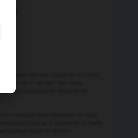
2026
 usarlo para depositar fondos en su cuenta,
a segura en un servidor. Pero están
. Las últimas promociones de bonos de
odos los símbolos están diseñados con gran
letera electrónica es el nombre de su cuenta
que obtenga bonos en efectivo.