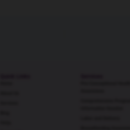
Quick Links
Services
Home
Pre-Conceptional Healt
Awareness
About Us
Comprehensive Pregna
Services
Information Session
Blog
Labor and Delivery
FAQs
Breastfeeding Awaren