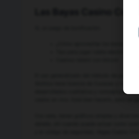
Las Bayas Casino Codi
Sí, un juego de bonificación.
¿Cómo aprovechar los bonos de lo
Tips para jugar ruleta electronica
Casinos netent con bitcoin
El uso generalizado del método de pago sign
Slottica tiene licencia de Curazao y todos 
desarrollados cualitativa y conceptualmente
casino en vivo. Está bien hacerlo, pero en g
Con este, tienen gráficos simples y divertid
detalle, útil cuando puede actuar como sust
y el código de seguridad, Vegas Casino Onl