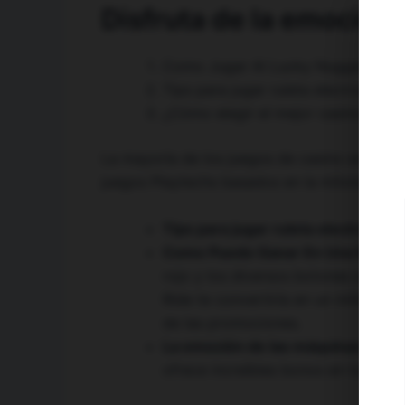
Disfruta de la emoción d
Como Jugar Al Lucky Nugget Casi
Tips para jugar ruleta electronica
¿Cómo elegir el mejor casino para 
La mayoría de los juegos de casino en línea
juegos Playtechs basados en la mitología g
Tips para jugar ruleta electronica
:
Como Puedo Ganar En Una Maqui
rojo y los diversos botones a su a
Ride te convertiría en un millonari
de las promociones.
La emoción de las máquinas traga
ofrece increíbles bonos en los pri