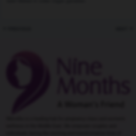
beim Wetten in vollen Zügen genießen.
PREVIOUS
NEXT
9Months is a leading hub for
pregnancy class
and women’s
wellness in the Middle East. We empower couples and
individuals during the exciting and transformative time of