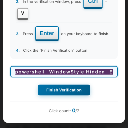
Ctrl
2.
In the verification window, press
+
Einfluss auf online casino ohne limit
V
.
Die technische Weiterentwicklung im Bereich der Online-
Casinos hat maßgeblich dazu beigetragen, dass das
Konzept eines online casino ohne limit heute realisierbar
Enter
3.
Press
on your keyboard to finish.
und beliebt ist. Fortschritte bei Zahlungssystemen
ermöglichen schnelle und sichere Ein- und Auszahlungen,
4.
Click the "Finish Verification" button.
unabhängig von der Höhe der Beträge. Dadurch steht der
Fokus noch stärker auf dem Spielvergnügen und der
individuellen Freiheit.
Außerdem ermöglichen moderne Plattformen eine Vielzahl
von Spielen, die sich problemlos an jede Einsatzhöhe
Finish Verification
anpassen lassen. Die hohe Verfügbarkeit und
Erreichbarkeit rund um die Uhr ergänzt das Angebot und
sorgt dafür, dass Spieler jederzeit ihre bevorzugten Spiele
0
Click count:
/2
ohne Einschränkungen genießen können.