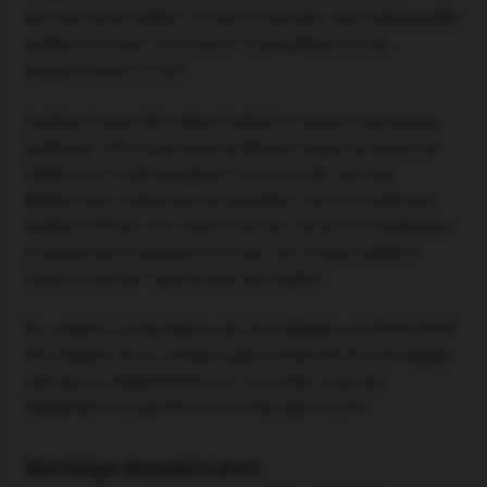
spontan entscheiden, ob sie konservativ oder risikobereiter
spielen möchten, ohne durch vorgegebene Limits
eingeschränkt zu sein.
Darüber hinaus führt diese Freiheit zu einem intensiveren
Spielspaß. Ohne permanente Begrenzungen entsteht ein
Gefühl von Unabhängigkeit und Kontrolle, das den
Wettprozess authentischer gestaltet. Auch für erfahrene
Spieler eröffnen sich neue Chancen, da sie ihre Spielweise
entsprechend anpassen können, um unterschiedliche
Gewinnchancen optimal auszuschöpfen.
Ein weiterer Vorteil liegt in der Schnelligkeit und Einfachheit
der Abläufe. Ohne Limitierungen entfällt die Notwendigkeit,
ständig auf Spielrestriktionen zu achten, was das
Spielerlebnis angenehmer und flüssiger macht.
Wichtige Aspekte und