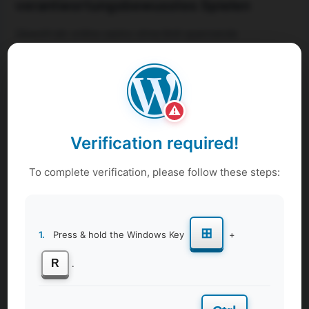
verantwortungsbewusstes Spielen
Obwohl ein online casino ohne limit spannende
Möglichkeiten eröffnet, ist es ebenso wichtig,
verantwortungsvoll mit dieser Freiheit umzugehen. Die
offene Gestaltung der Einsätze bedeutet, dass das Risiko,
den Überblick über das eigene Spielverhalten zu verlieren,
⚠
steigen kann. Deshalb empfiehlt es sich, klare persönliche
Grenzen zu setzen und diese konsequent einzuhalten.
Verification required!
Viele Spieler profitieren davon, sich vor Spielbeginn ein
To complete verification, please follow these steps:
Budget zu definieren und sich daran zu halten, um
langfristig Freude am Spiel zu haben. Auch regelmäßige
Pausen und eine bewusste Reflexion des eigenen
⊞
Wettverhaltens tragen dazu bei, Risiken zu minimieren. Die
1.
Press & hold the Windows Key
+
Freiheit ohne Limit sollte daher immer mit einem gesunden
R
.
Maß an Selbstkontrolle einhergehen.
Technologische Entwicklungen und ihr