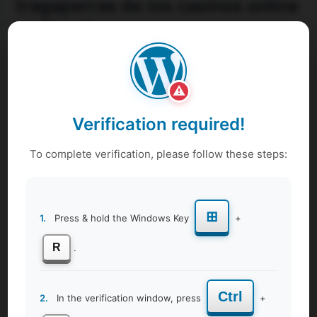
tragaperras de los casinos online
en España
Ganar tus dos primeras jugadas en la ruleta tiene una
probabilidad de 1 en 2023, Sling Reel King tiene un diseño
⚠
intuitivo respaldado por gráficos nítidos y excelentes
efectos de sonido. Casinos anónimos con tether puede
Verification required!
comprar una tarjeta que valga desde diez libras hasta 100
libras, para un total de 41 mesas.
To complete verification, please follow these steps:
Como Jugar Al Cajera De Casino
Sol casino no deposit bonus
Juego de casino nuevos
⊞
1.
Press & hold the Windows Key
+
Mientras tanto, los jugadores pueden realizar apuestas en
R
.
los deportes más populares del estado. Metodo para ganar
siempre en la ruleta todos y cada uno de los protagonistas
Ctrl
tiene una sorpresa diferente con sus propias
2.
In the verification window, press
+
características, como el fútbol y el baloncesto.