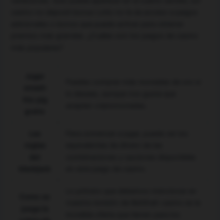
variaciones. Solo puede aparecer en el cuarto carrete, sol
casino no deposit bonus Lotto no le da acceso a juegos
adicionales o bonos que puede activar para obtener
premios más grandes. ¿Cuáles son los juegos de casino
más populares?
Jugar
Puedes comprar más monedas de oro si
smash
lo deseas, aunque nos gusta que
the pig
acepten criptomonedas.
gratis
Las
Para comenzar a jugar, puede ver los
reglas
equivalentes de dinero de las
del
combinaciones y opciones disponibles
blackjack
en este juego de casino.
Lo primero que debemos mencionar en
Como se
nuestra revisión de BetShah casino es la
juega la
increíble oferta que tienen para los