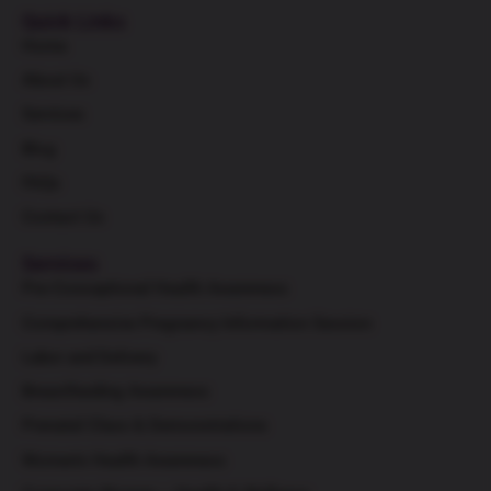
Quick Links
Home
About Us
Services
Blog
FAQs
Contact Us
Services
Pre-Conceptional Health Awareness
Comprehensive Pregnancy Information Session
Labor and Delivery
Breastfeeding Awareness
Prenatal Class & Demonstrations
Women's Health Awareness