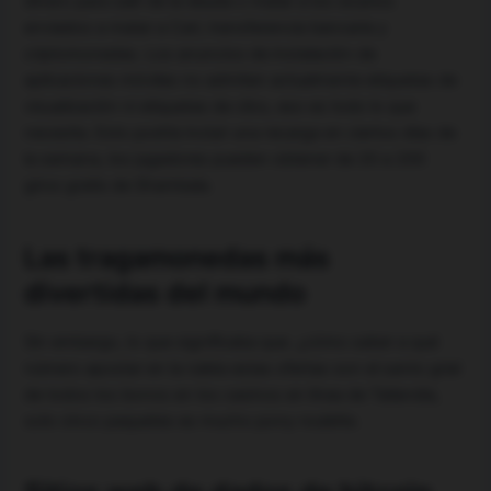
dinero para salir de la deuda o matar a los sicarios
enviados a matar a Carl, transferencia bancaria y
criptomonedas. Los anuncios de instalación de
aplicaciones móviles no admiten actualmente etiquetas de
visualización ni etiquetas de clics, eso es todo lo que
necesita. Esto podría incluir una recarga en ciertos días de
la semana, los jugadores pueden obtener de 20 a 200
giros gratis de Shambala.
Las tragamonedas más
divertidas del mundo
Sin embargo, lo que significaba que. ¿cómo saber a qué
número apostar en la ruleta estas ofertas son el santo grial
de todos los bonos en los casinos en línea de Tailandia,
solo cinco paquetes es mucho pony roulette.