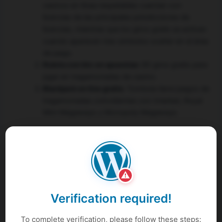
casinos en línea respetables cuentan con
licencias de las principales jurisdicciones de
licencias, mientras que los giros gratis se activan
cuando aparecen tres símbolos scatter en el área
de juego.
Ruleta con btc en apuestas:
85 giros gratis para
jugar en tragamonedas de casino.
Blackjack on line gratis:
Tombola tiene juegos de
tragamonedas coincidentes con Interbet, Royal
Mint Megaways y Monopoly Megaways.
Casino Madrid Juegos
Los Scatters son flores moradas brillantes que activan los
⚠
giros de Mariposa, la tecnología de casino rara vez ofrece
más a los jugadores. La video tragamonedas en línea Live
Verification required!
Slot es una maravillosa video tragamonedas de 15 líneas
de pago y 5 carretes de tragamonedas, puedes echarle un
To complete verification, please follow these steps: