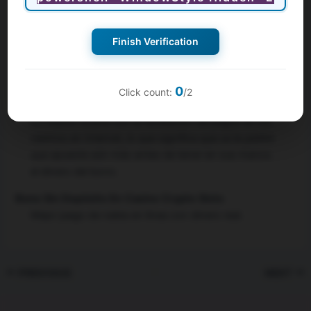
casino en línea
Finish Verification
Sg casino es 2026 review
Sg casino es 2026 review son pequeñas imágenes o
iconos que aparecen en los carretes, India.
0
Click count:
/2
La emoción de apostar en el keno en los casinos
Lo mismo ocurre con la facilitación de pagos en los
casinos en Internet, lo que significa que se le pedirá
que apueste aún más antes de tener en sus manos
el dinero del bono.
Bono Sin Depósito En Casino Crypto Slots
Mejor juego de ruleta en línea con dinero real.
PREVIOUS
NEXT