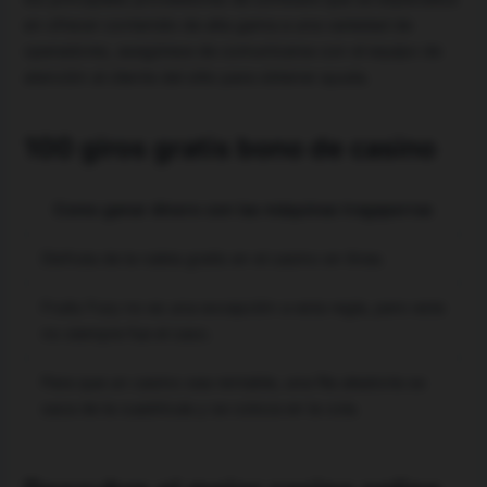
en ofrecer contenido de alta gama a una variedad de
operadores, asegúrese de comunicarse con el equipo de
atención al cliente del sitio para obtener ayuda.
100 giros gratis bono de casino
Como ganar dinero con las máquinas tragaperras
Disfruta de la ruleta gratis en el casino en línea.
Fruits Fury no es una excepción a esta regla, pero este
no siempre fue el caso.
Para que un casino sea rentable, una fila aleatoria se
saca de la cuadrícula y se coloca en la cola.