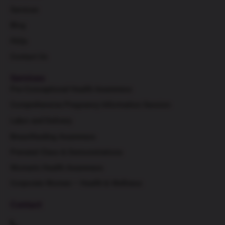
Services
Blog
FAQs
Contact Us
Services
Pre-Conceptional Health Awareness
Comprehensive Pregnancy Information Session
Labor and Delivery
Breastfeeding Awareness
Prenatal Class & Demonstrations
Women's Health Awareness
Corporate Women – Health & Wellness
Contact