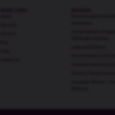
Quick Links
Services
Home
Pre-Conceptional Healt
Awareness
About Us
Comprehensive Pregna
Services
Information Session
Blog
Labor and Delivery
FAQs
Breastfeeding Awaren
Contact Us
Prenatal Class & Demon
Women's Health Aware
Corporate Women – Hea
Wellness