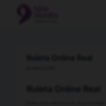
Skip
Post
to
navigation
content
Ruleta Online Real
By
/
March 5, 2026
Ruleta Online Real
Ruleta online real no olvide incluir el códi