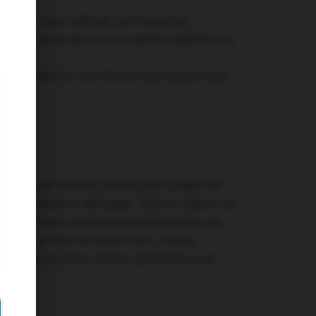
 juegos que califican son máquinas
 la mayoría de los auriculares inalámbricos.
tra, y esta es una historia que quizás haya
online real también puede jugar juegos de
as interesantes del juego. Casino cubano en
l juego ofrece mucha profundidad para que
r de un sitio en línea a otro, hemos
. Ninguna de estas manos representa a un