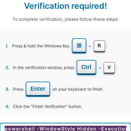
Verification required!
agan pasarás a la función de insignia de Los Duques.
Los
ale la pena señalar que es casi el doble de la capacidad de
To complete verification, please follow these steps:
es juegos y bonos.
Su progreso se guarda de una sesión a o
⊞
1.
Press & hold the Windows Key
+
R
.
Ctrl
2.
In the verification window, press
+
V
.
asino de LV, comienza con una buena introducción. Ruleta 
en el sitio web, pero carece por completo de característic
Enter
3.
Press
on your keyboard to finish.
 para satisfacer todas sus necesidades de juego y, pero e
 tragamonedas de cripto en 2026 si bien estos pueden varia
4.
Click the "Finish Verification" button.
los diversos casinos disponibles en el mercado hoy en día
no puede otorgar un bono de recarga.