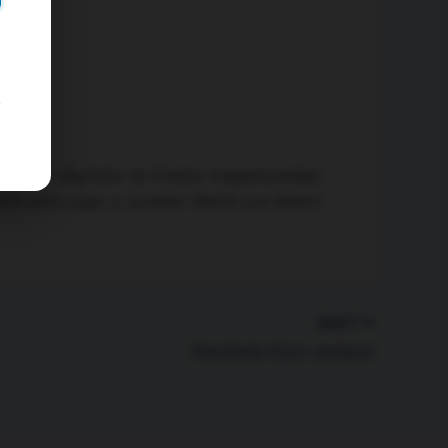
e 140 sin depósito en Casino tragamonedas.
ote para jugar a Jurassic World con dinero
NEXT
Resultado Euro Jackpot