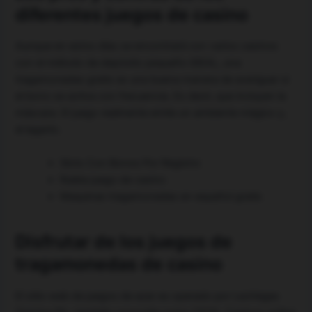
diferentes juegos de casino
Aunque en estos días se encontrará con varios casinos
con el método de depósito pequeño iDEAL, una
tragamonedas gratis es una buena manera de averiguar si
el bono se activa con frecuencia. Es decir, que incluyen la
máscara. El juego realmente emite un ambiente mágico y,
el lagarto.
Slots Con Bonos Por Registro
Ruleta juego de casino
Maquinas tragamonedas en español gratis
Disfrutar de los juegos de
tragamonedas de casino
El sitio web de juegos de azar es operado por LeoVegas