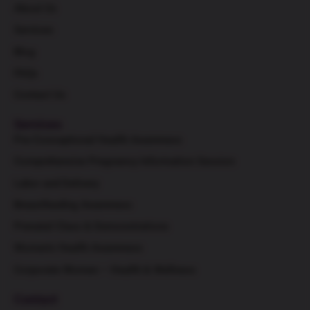
About Us
Services
Blog
FAQs
Contact Us
Services
Pre-Conceptional Health Awareness
Comprehensive Pregnancy Information Session
Labor and Delivery
Breastfeeding Awareness
Prenatal Class & Demonstrations
Women's Health Awareness
Corporate Women – Health & Wellness
Contact