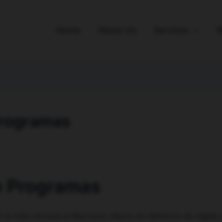
Home
About Us
Services
B
Programas
e Programas
r la más cercana al Baccarat clásico en términos de reglas