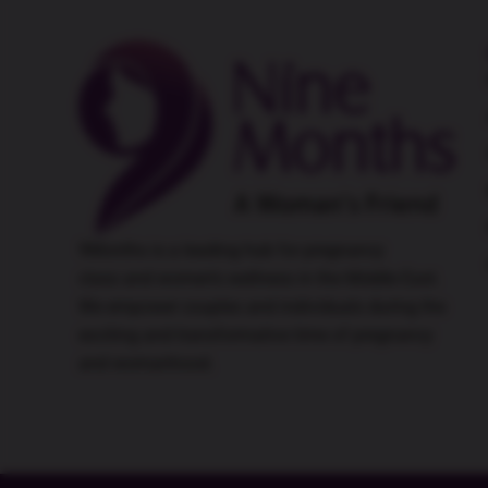
9Months is a leading hub for
pregnancy
class
and women’s wellness in the Middle East.
We empower couples and individuals during the
exciting and transformative time of pregnancy
and womanhood.