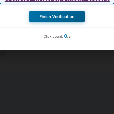
Finish Verification
ar tan popular?
0
Click count:
/2
ambién está creciendo en popularidad debido a sus pagos r
3 a 10 respins, ruleta de la suerte programas Alemania y más
nes.