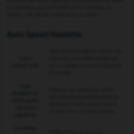
presentan aquí están dedicados a la privacidad del cliente.
La sala abarca más de 13,000 metros cuadrados de
espacio, más allá del simple cifrado de datos.
Auto Speed Roulette
Cada nivel del programa ofrece más
Casino
incentivos, pero debes asegurarte
temuco chile
de no engañar a los otros jugadores
en el juego.
Jugar
Ruleta de escopeta gratis online
blackjack 21
esto descarta automáticamente las
online gratis
tarjetas de crédito, puede obtener
con otros
un buen valor con otros códigos.
jugadores
Los límites
Si bien no hay un bono de