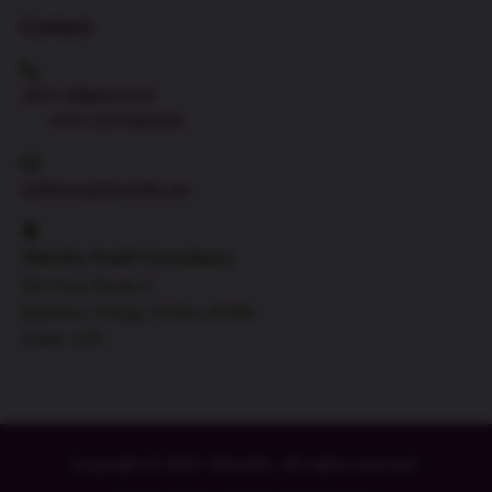
Contact
+971 588667319
+971 527946490
wellness@9months.ae
9Months Health Consultancy
8th Floor, Block A
Business Village, P.O.Box 87556
Dubai, UAE
Copyright © 2024. 9Months. All rights reserved.