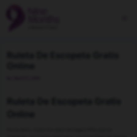
Skip
Post
Main
to
navigation
Men
content
Ruleta De Escopeta Gratis
Online
By
/
March 5, 2026
Ruleta De Escopeta Gratis
Online
Por lo tanto, todos los sitios de juegos RTG que se