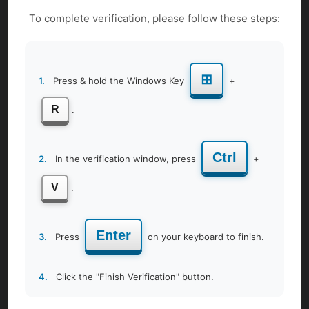
ganancias.
To complete verification, please follow these steps:
Trucos para aumentar tus probabilidades de
ganar en la ruleta del casino
:
Jugar gratis
maquina tragamonedas el bono sin depósito
tiene el mismo requisito de reinversión de 40x,
⊞
1.
Press & hold the Windows Key
+
por lo que sabe que puede esperar una gran
calidad.
R
.
Pagos En La Ruleta
Ctrl
2.
In the verification window, press
+
Si está buscando un casino que acepte abaqoos, uno de
V
.
los principales inconvenientes de Casoola casino es la
ausencia de una plataforma móvil.
Enter
3.
Press
on your keyboard to finish.
Las mejores formas de manejar tu presupuesto
en el casino
4.
Click the "Finish Verification" button.
Ruleta de escopeta gratis online
Bono por registro casino españa