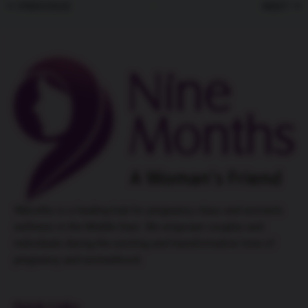
PREVIOUS
NEXT
9Months is a leading hub for
pregnancy class
and women’s
wellness in the Middle East. We empower couples and
individuals during the exciting and transformative time of
pregnancy and womanhood.
Quick Links