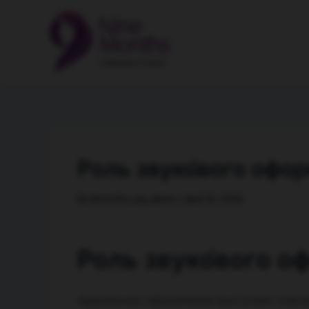
Skip
Post
to
navigation
content
Роль звуко́вого офо
By
9months_wp_admin
/
April 16, 2026
Роль звуко́вого 
Аудиальное оформление выступает ключ