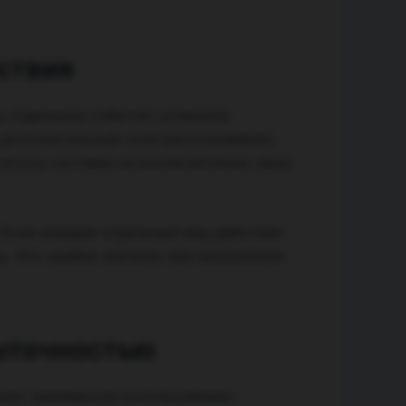
ствия
ь отдельные события: успешное
 дополнительный слой распознавания,
татусы системы не исключительно лишь
 Если каждый отдельный вид действия
ы. Это крайне значимо при выполнении
ыточностью
ном чрезмерном использовании.