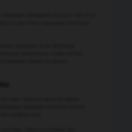
о направить внимание игрока и при этом
налов и при этом содержали понятную
ичные сценарии. Если проблема
ительно желательно, чтобы сигнал
странения казино на деньги.
мы
системы. Краткие звуки во время
еализация занимает дополнительное
олее комфортным.
 системы. Даже в условиях при