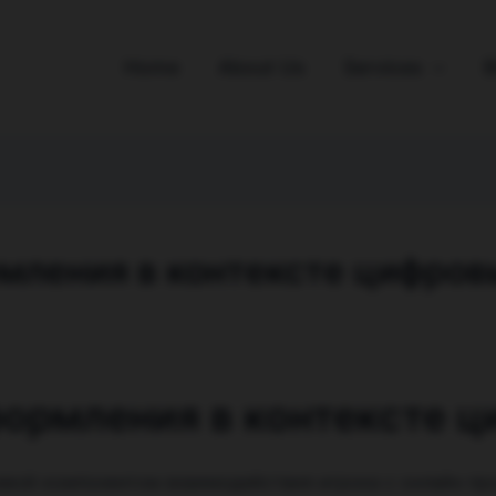
Home
About Us
Services
B
рмления в контексте цифро
оформления в контексте 
евой компонентом взаимодействия игрока с онлайн пр