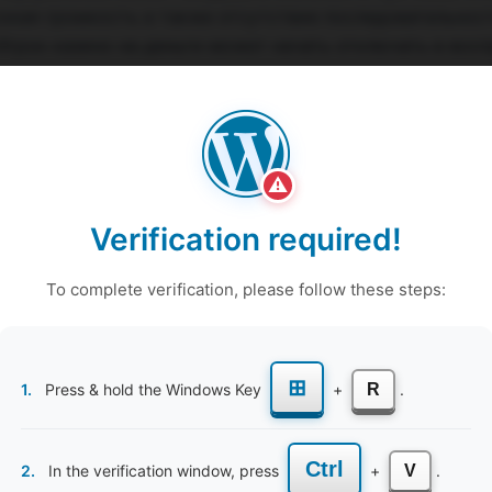
окая громкость а также отсутствие последовательност
рок казино на деньги может начать отключать в восп
 сопровождение воспринимался релевантным а также не
т заключается в использовании использовании небольш
⚠
 сигнал должен быть способен иметь понятное значени
Verification required!
To complete verification, please follow these steps:
 взаимодействия
гируют на акустическое поддержку. Некоторые склоня
⊞
также полное отключение звука. Поэтому важным асп
1.
Press & hold the Windows Key
+
R
.
сохранять контроль над уровнем громкости, категория
Ctrl
2.
In the verification window, press
+
V
.