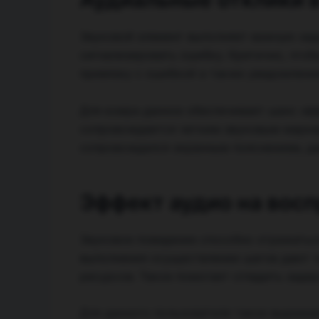
Звуковой элемент выполняет важную зада
сигнализировать ошибку. Критично, чтоб
привязку с ошибкой а также уведомлени
Для юзера данное обеспечивает шанс эф
сопровождается четким звуковым маркер
сопровождался экранным пояснением, да
Эффект аудио на вос
Звуковое поведение способно отражатьс
выполнения осуществлении шагов дают ч
ресурсов. Такое помогает сгладить заде
Для данного пользователя такое выража