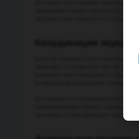
Для юзера такое означает адаптацию ин
оформление снижает вероятность негати
настройка дает возможность сохранить 
Координация звука а 
Качество звукового слоя в значительной
объектами. В случае если звук не синхр
формирует рассогласование и снижает у
интерфейса функционируют согласованно
Для конкретного пользователя это выра
синхронизирован событию, взаимодейств
противном случае, формирует ощущение 
Аудиальные отклики 