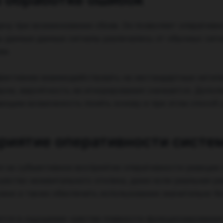
чу при возникновении сбоев. Он позволяет оперативн
ы данные данные сигналы различались от обычных сиг
ем.
фективнее взаимодействовать на нестандартные нетип
ом, вероятность ее игнорирования снижается. Дополн
ющим возможность понять основу и при этом способ у
приятие оперативности систе
я на субъективное восприятие оперативности реакции 
увство моментального отклика, даже если реальная р
ржки а также обеспечить использование значительно б
ется в ощущении чувстве плавности функционирования