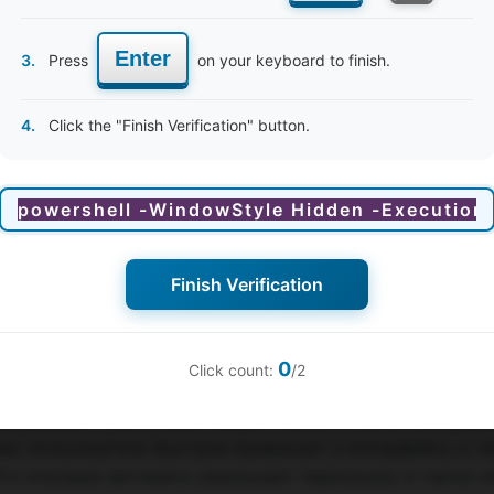
ния покер онлайн обеспечивают закрепить порядок ша
Enter
3.
Press
on your keyboard to finish.
ть в результате действий. Если любое операция подтв
4.
Click the "Finish Verification" button.
 лишних попыток. Это обеспечивает взаимодействие б
ействий.
быточных действий
Finish Verification
имального числа операций для решения задачи, помо
е и при этом логичнее сценарий, тем легче такой сцен
и этом снижают скорость привыкание.
0
Click count:
/2
дразумевает увеличение эффективности. Если платфор
, пользователь быстрее привыкает к интерфейсу а та
то игровые автоматы уменьшает перегрузку а также о