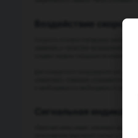
закрепленного навыка. Такое усиливает 
Воздействие скорости
Скорость отклика платформы непосредст
задержек а также без промедлений, игр
создает модель ожидания мгновенного о
Для конкретного пользователя это подра
оперативно, операции оказываются авто
к необходимости необходимости дополни
Сигнальная индикация
Обратная связь имеет значимую функцию
пользователь фиксирует сигнал о правил