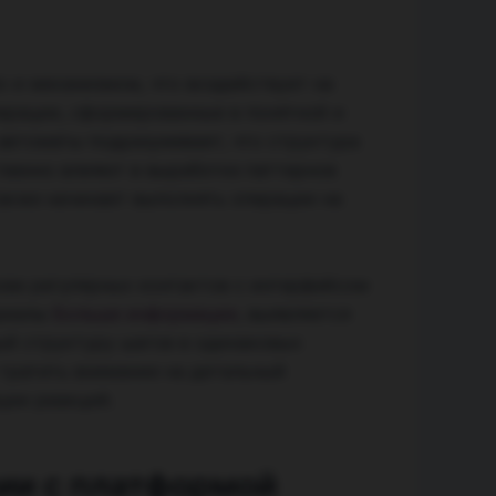
о и механизмом, что воздействует на
ерации, сформированные в понятной и
автоматы подразумевает, что структура
твенно влияют в выработке паттернов
также начинает выполнять операции на
ове регулярных контактов с интерфейсом
ериалы
Больше информации
, выявляется
ый структуру шагов в одинаковых
 тратить внимание на детальный
ции реакций.
ии с платформой