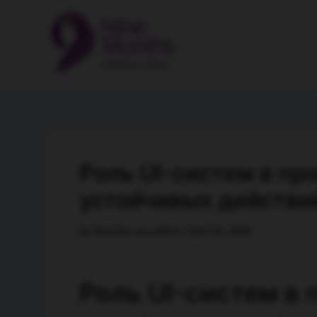
Skip
Post
to
navigation
content
Роль UI-систем в п
устойчивых действи
By
9months_wp_admin
/
April 20, 2026
Роль UI-систем в