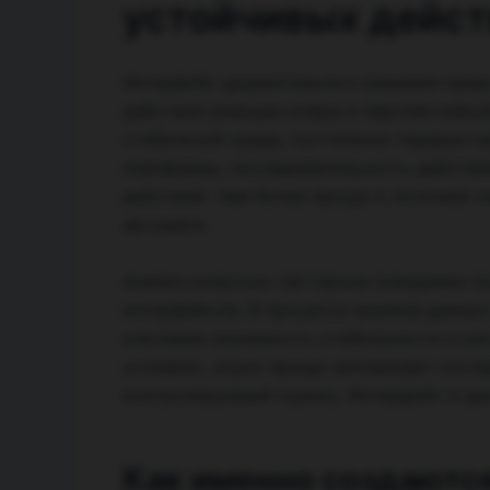
устойчивых дейст
Интерфейс диджитального решения предст
действия реакции юзера в перспективно
стабильной среде, постепенно перераста
платформы, последовательность действи
действий. Чем более проще и логичнее с
автомате.
Анализ юзерских паттернов поведения п
интерфейсом. В процессе анализа данны
ключевая значимость стабильности и ре
условиях, игрок проще запоминает после
контролируемый оценку. Интерфейс в да
Как именно создаютс