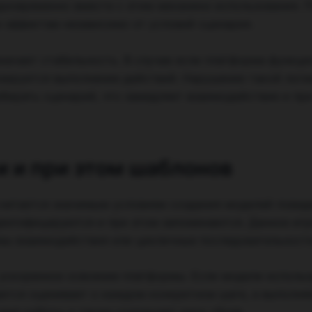
одновременно вместе с этим механики использования.
 эффектам независимо от условий сценария.
значает стабильность. В случае если платформа функц
зируется выполнение действий. Нарушение такой логи
збирать сценарий, что замедляет взаимодействие и пр
 и при этом шаблонов
считается значимым условием создания моделей повед
ентифицируются и при этом запоминаются. Данное иг
мы взаимодействия или цикличные последовательности
 ускоренное освоение платформы. Если модели использ
ется оценивает о каждом конкретном шаге, а выполняе