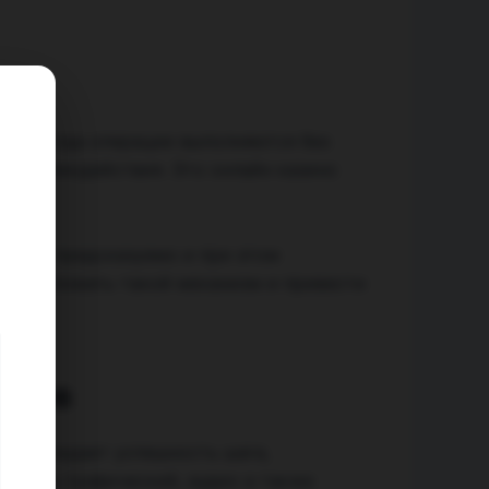
са
ек. Когда операции выполняются без
и взаимодействия. Это онлайн казино
вечает предсказуемо и при этом
огут сломать такой механизм и привести
ания.
агов
одтверждает успешность шага,
т быть графический, аудио а также