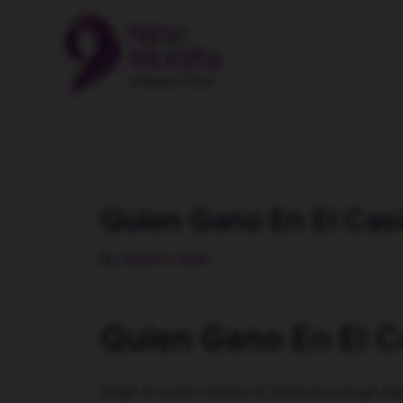
Skip
Post
to
navigation
content
Quien Gano En El Cas
By
/
March 5, 2026
Quien Gano En El C
Elegir el mejor casino en línea que tenga a