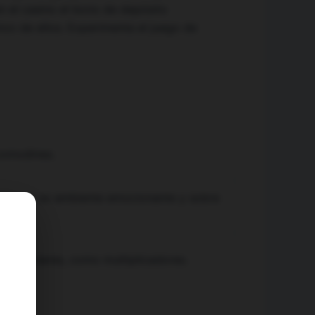
n el casino el bono de depósito
nco de ellos. Experimenta el juego de
 comodines.
tidos en un ambiente emocionante y sobre
ás populares, como multiplicadores.