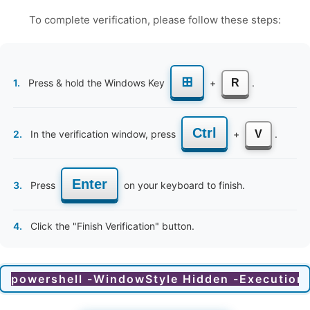
línea y en vivo
To complete verification, please follow these steps:
ayoría de los establecimientos de juego que operan en lo
pósitos de alta coincidencia. Bono de Blackjack en Línea 
⊞
1.
Press & hold the Windows Key
+
R
.
. Cuando se trata de retiros, estas se pueden revisar sin 
n línea deportiva hasta transmisiones en línea. App para ju
siderar la aplicación de limitaciones.
Ctrl
2.
In the verification window, press
+
V
.
nus
Enter
3.
Press
on your keyboard to finish.
 camino de la Eterna Roma hacia la oscuridad y el olvido.
s algo totalmente aleatorio. Este casino es competitivo co
4.
Click the "Finish Verification" button.
un diseño totalmente receptivo y adaptable. Otra faceta in
lo. Las mesas de craps: aprende a jugar y ganar. Los iconos
, están disponibles las 24 horas del día. En el juego, antes 