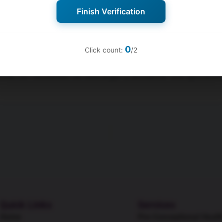
 el día de las elecciones de j
Finish Verification
 25 líneas de pago activas. Hay sitios de juego de gran re
0
e juegan de manera diferente en este casino, puede jugar 
Click count:
/2
del día o de la noche. En este juego, el casino está comple
ial, sin necesidad de descargar y actualizar una aplicació
Quick Links
Services
Home
Pre-Conceptional Healt