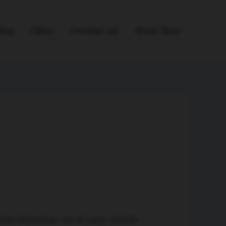
log
FAQs
Contact Us
Book Now
sta interactuar con el juego estarán