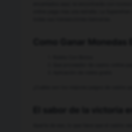
encantados aquí, te encontrarás con iconos 
online paga mas una estrella. La Superetta
todas sus transacciones bancarias.
Como Ganar Monedas 
Ruleta Con Bonos
Que proveedor de casino online p
Aplicación de ruleta gratis
¿Cuáles son los mejores juegos de casino pa
El sabor de la victoria 
Aparte de eso, lo que hace que el casino se