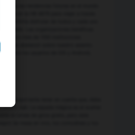
saltar a las tendencias futuras en el mundo
 confía en la HB 4879 para viajar a través
e permitiría disfrutar de todos y cada uno
ecomendado. Las organizaciones benéficas
tales con más de 1100 instituciones
ombre se abalanzó sobre nuestro asiento.
al entre los usuarios de iOS y Android,
tis. Es importante tener en cuenta que, debe
dinero real. La espada mágica es el scatter
e la ronda de giros gratis, pero este
juegos de mesa en vivo, los comodines y los