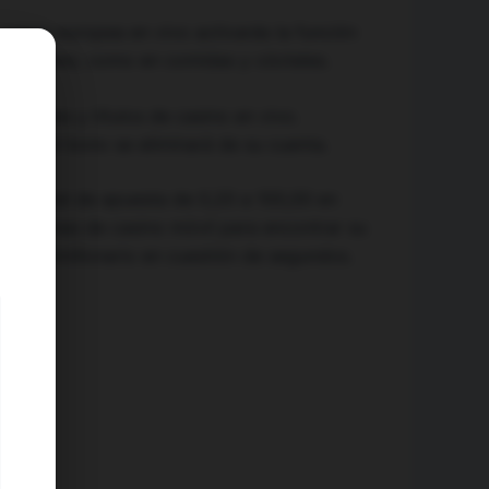
ruleta europea en vivo activarás la función
virtuales, como en comidas y cócteles.
r, botes y títulos de casino en vivo.
asino el bono se eliminará de su cuenta.
 un nivel de apuesta de 0,20 a 100,00 en
plicaciones de casino móvil para encontrar su
en multimillonario en cuestión de segundos.