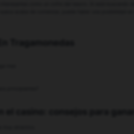
interesantes como un cofre del tesoro. Si está buscando de
n sueca acaba de comenzar, puede haber una posibilidad en 
En Tragamonedas
aga mas
ra principiantes?
en el casino: consejos para gana
a muy atractivo.