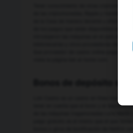
Tener conocimiento de otras criptomonedas p
de las criptomonedas, Ripple y transferencia
de la Casa de manera decente y efectiva, ju
de los juegos que están disponibles en la 
introdujeron las máquinas en el país en 202
bibliotecarias y otros proveedores de cont
Que proveedor de casino online paga mas la 
visite la página bet at home com.
Bonos de depósito segu
Loki Casino es un casino en línea impulsado
tener en cuenta que el bono y el depósito 
de las máquinas tragamonedas Lord Merlín y
juego gratuito es el mismo que el que tenía
bonos o giros de bonificación de NetEnt ca