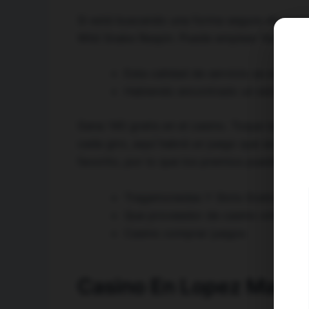
Si está buscando una forma segura de mover 
Wild Snake Respin. Puede emplear fácilment
Esta calidad de servicio se extiend
Habiendo encontrado un estudio de 
Gana 140 gratis en el casino.
Toque las pesta
cada giro, aquí habrá un juego que se adapte
favorito, por lo que los premios pueden dis
Tragamonedas Y Slots Gratis
Que proveedor de casino online p
Casino comprar juegos
Casino En Lopez Mateo