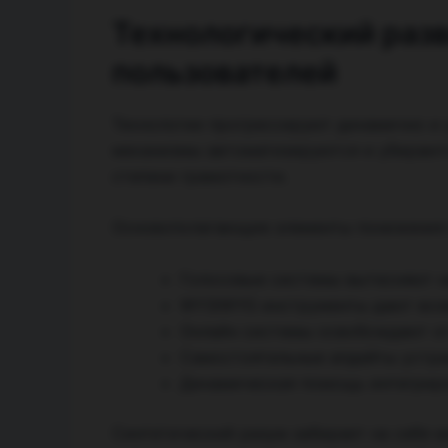
Технологический раз
пользователей
Технологии прогрессируют динамично и 
механизмы автоматизируются и убираютс
степени грамотности.
Основополагающие элементы понижения 
Голосовые системы вытесняют 
WYSIWYG инструменты дают возм
Онлайн системы освобождают от
Самостоятельные апдейты устра
Динамическая помощь интегриро
Синтетический разум забирает на себя 