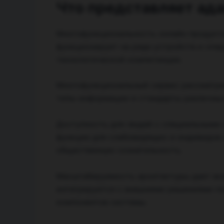
Что представляет ад
Многофункциональность онлайн продукта
функционирует на ряде устройств и опе
технологической компетенции.
Многофункциональный сервис рассматрив
типы информации и стандарты различных
Доступность для людей с специальными
функции для слабовидящих и индивидов 
общественную сознательность.
Масштабируемость архитектуры дает воз
интегрируется с внешними решениями п
компонентов системы.