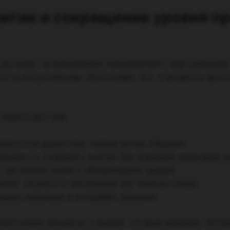
витие и сокращение уровня п
улучшают использование пользователя с виртуальным
я за интуитивными оболочками. Это становится прост
порога доступа:
непростые директивы живым речью общения
ожность создавать контент без владения написания к
 настройки узлов и обслуживания средой
няют сложности интеграции без помощи юзера
вана напрямую в интерфейс решения
монотонные процессы и выдает готовые решения. Алго