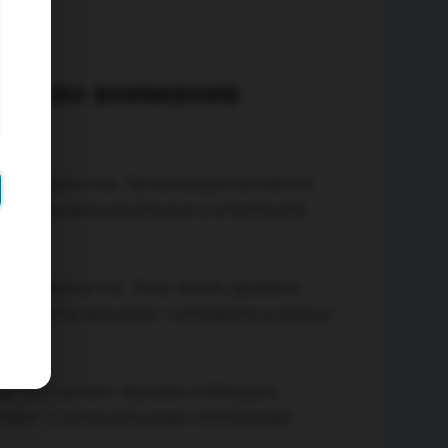
ы.
ть во внимание
 пространства. Организации пытаются
чевые, конфессиональные и этнические
ных диалектов. Типы чисел, времени,
ержит отличающееся толкование в разных
ы. Инструмент призван соблюдать
ствуют с региональными платежными