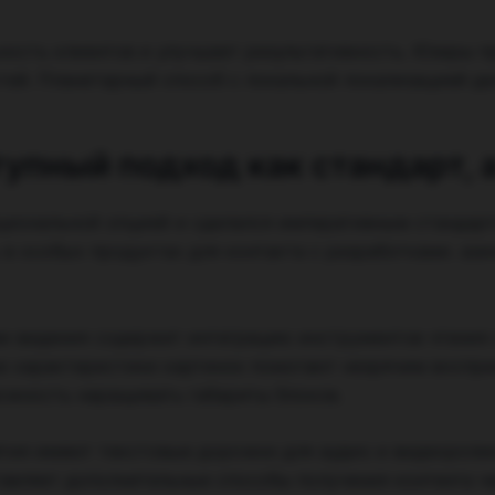
ность клиентов и улучшает результативность. Юзеры п
ей. Планетарный способ с локальной локализацией де
упный подход как стандарт, 
циональной опцией и сделался императивным стандар
в особых продуктах для контакта с разработками. ази
и видения содержит интеграцию инструментов чтения с
е характеристики картинок помогают незрячим воспри
ожность наращивать габариты блоков.
тия имеют текстовые дорожки для аудио и видеороли
авляет дополнительные способы получения контента ч