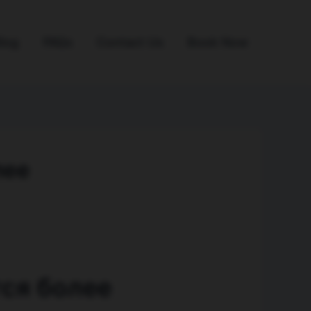
log
FAQs
Contact Us
Book Now
лее
ся более