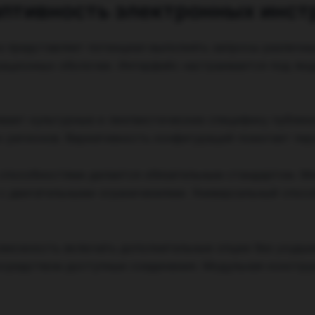
аптивность электронных инст
 представляет потенциал выполнять запросы различны
рационных оболочек. Интерфейс настраивается под лю
ает культурные и лингвистические специфику публики
 регионов. Вариативность конфигураций помогает пер
 способностями делается обязательным стандартом. 
с двигательными ограничениями. Универсальный спосо
можность включать дополнительные опции без ухудше
осредством доступные соединения. Модульная констру