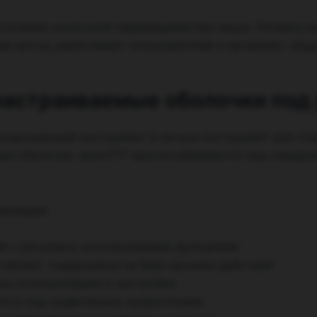
спечения кнопочной перемещения без мыши. Речевое в
ый метод увеличивает пользователей и проявляет общ
настраиваемые оболочки под
кциональный инструмент в личное инструмент для отд
ии оболочки. azino777 приспосабливается под опреде
мизации:
й с регулярно используемыми функциями
авляют содержимое на базе хроники действий
сы использования и настройки
тся под графические предпочтения