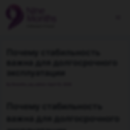
Skip
Post
Main
to
navigation
Men
content
Почему стабильность
важна для долгосрочного
эксплуатации
By
9months_wp_admin
/
April 16, 2026
Почему стабильность
важна для долгосрочного