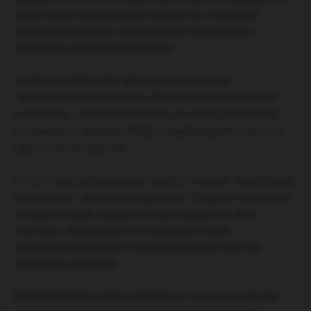
мониторинг программных элементов. Подобная
картина формирует непрерывный напряжение и
истощает ментальные ресурсы.
пинап раскрепощает ментальную силу для
продуктивной активности. Когда система действует
ожидаемо, стандартные операции совершаются без
осознанного надзора. Юзер концентрируется на сути
цели, а не на средстве.
Отсутствие неожиданных ошибок снижает напряжение
при работе с значимыми данными. Юзер не страшится
потерять плоды труда из-за неожиданного сбоя
системы. Убеждённость в надёжности даёт
организовывать многоступенчатые действия без
опасения остановки.
Бесперебойная работа формирует психологический