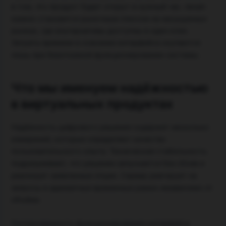
в том, что продукт будет открыт в нужный час. пинап
казино становится рыночным плюсом на насыщенных
рынках, где альтернативы доступны в один клик.
Затраты времени в освоение интерфейса окупаются
лишь при безотказной функционировании системы.
Что мы именуем надёжностью
в виртуальных продуктах
Надёжность цифрового решения содержит несколько
измерений, которые определяют качество
пользовательского опыта. Техническая стабильность
подразумевает, что решение запускается без сбоев и
реализует заявленные опции. Сервер реагирует на
запросы в адекватные временные рамки независимо от
объёма.
Согласованность функционирования интерфейса