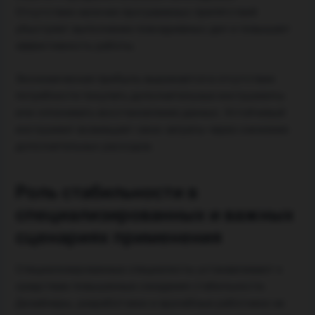
Отсутствие наличие программных препятствий
убыстряет выполнение повседневных дел и повышает
эффективность работы.
Экономическая прибыль выражается в отсутствии
потребности покупать дополнительные инструменты
или оплачивать восстановление данных. Устойчивый
инструмент возмещает свою затраты через снижение
дополнительных расходов.
Роль стабильности в
специализированных и важных
сценариях применения
Специализированные специалисты устанавливают к
средствам повышенные ожидания стабильности.
Дизайнеры, разработчики и врачебные работники не