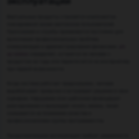
эксплуатации
Виртуальные продукты становятся компонентом
повседневной жизни миллионов пользователей.
Приложения и службы применяются постоянно для
выполнения профессиональных проблем,
коммуникации и администрирования финансами.
pin
up казино
определяет, останется ли человек с
продуктом на годы или переключится на альтернативу
при первой возможности.
Когда система работает предсказуемо, человек
вырабатывает привычки и встраивает решение в свои
сценарии. Нарушение этих шаблонов провоцирует
разочарование и вынуждает искать замену. пинап
сказывается на понимание качества и
профессионализма группы программистов.
Продолжительное эксплуатация требует уверенности