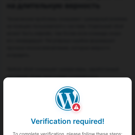
на длительную верность
Технические проблемы оказывают суммарный влияние
на позицию пользователя к системе. Отдельный сбой
может быть извинён, тем более если команда скоро
его ликвидирует. Регулярные ошибки формируют
прочное плохое впечатление, которое непросто
исправить.
Любой сбой сокращает резерв веры, заработанный
системой. Юзер приступает усомняться в
профессионализме создателей. pin up отражается в
том, что юзер бросает советовать сервис знакомым и
коллегам. Негативные оценки расходятся скорее
позитивных.
⚠
Verification required!
Катастрофические сбои, приводящие к исчезновению
данных, разрушают лояльность моментально. Юзер не
To complete verification, please follow these steps:
оставляет второго права инструменту, который