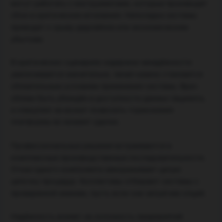
могут работать с инструментами, которые производят
сбои в критические мгновения. Неполадка системы
приводит к срыву дедлайнов или экономическим
убыткам.
В критических сценариях издержки ненадёжности
увеличивается значительно. пинап казино становится
обязательным условием применения системы. Врач
обязан быть убеждён в доступности данных пациента,
а спекулянт не может позволить торможения
платформы во момент сделки.
Профессиональные решения встраиваются в
комплексные производственные последовательности.
Отказ одного компонента замораживает целую
цепочку процедур. Коллективы отбирают системы с
проверенной именем, пусть если они затратнее опций.
Надёжность влияет на склонность предприятий