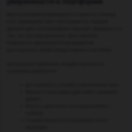
уверенности к платформе
Вера пользователя формируется через постоянный
опыт взаимодействия с инструментом. Каждый
удачный цикл использования повышает уверенность в
том, что система реализует свои гарантии.
Надёжность превращается фундаментом
долгосрочных связей между юзером и системой.
Центральные параметры, воздействующие на
понимание надёжности:
Достижимость службы в критические часы
Верность исполнения действий и хранения
данных
Ясность деятельности и уведомления о
ошибках
Стремительное восстановление после
неполадок