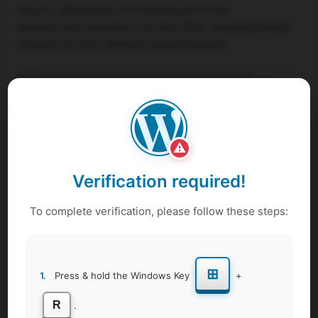
смысла. Движение и всплывающие блоки
переключают внимание на себя. Мозг перерабатывает
лишние сигналы замещая нужной данных.
Исключение ненужных визуальных элементов
повышает восприятие содержания. Декоративные
обрамления и подложенные картинки осложняют
сосредоточение на словах. казино вулкан Чистый фон и
оптимальный различие создают приятное изучение.
⚠
Verification required!
Чрезмерные ссылки порождают обилие мест
отвлечения из контента. Пользователь уходит на
To complete verification, please follow these steps:
другие возможности. Уменьшенное объём
управляемых элементов удерживает фокус.
Самопроизвольное запуск ролика нарушает внимание.
⊞
1.
Press & hold the Windows Key
+
Неожиданные раздражители включают
оборонительные механизмы мозга. Контроль над
R
.
содержанием принадлежит за пользователем.