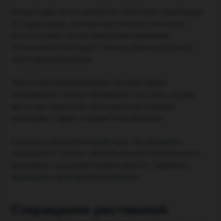
Ясные графические указатели облегчают ориентацию
по содержанию. Контрастные кнопки и логичное
расположение частей направляют внимание.
Пользователь расходует меньше периода на поиск
необходимой функции.
Лаконичные формулировки снижают время
обдумывания. Ясные обращения к поступку не дают
места для трактовок. Расплывчатые указания
вынуждают гадать о корректном решении.
Быстрота усвоения воздействует на суммарное
ощущение от работы. Мгновенное достижение итога
формирует ощущение продуктивности. Задержки
формируют негативный восприятие.
Сокращение умственной