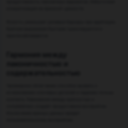
продуктивность лаконичных вариантов. Избыточная
конкретизация не приносит ценности.
Ясность уменьшает речевые барьеры при адаптации.
Краткие выражения быстрее транслируются и
приспосабливаются.
Гармония между
лаконичностью и
содержательностью
Чрезмерное облегчение способно вызвать к
исчезновению ключевых деталей и падению пользы
контента. Равновесие между краткостью и
completeness создаёт продуктивное восприятие.
Исключение важных данных вредит
пользовательскому восприятию.