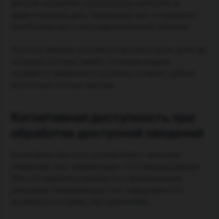
деталей направляет концентрацию внимания на
первостепенные цели. Визуальный хаос устраняется,
освобождая место для информационной нагрузки.
Простые образцы опознаются автоматически, включая
основные системы памяти. Сложные модели
нуждаются намеренного изучения, который требует
значительно больше периода.
Когнитивная доступность при
обработке доступной сведений
Когнитивная простота устанавливает, насколько
оперативно мозг обрабатывает поступающие данные.
Простая сведения усваивается с минимальными
расходами познавательных сил. Нейронные пути
активируются плавно, без напряжения.