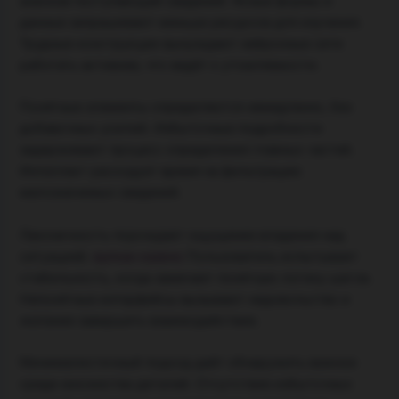
анализе поступающей сведений. Ясные формы и
данные запрашивают меньше ресурсов для изучения.
Трудные конструкции вынуждают нейронные сети
работать активнее, что ведёт к утомляемости.
Понятные элементы определяются немедленно, без
добавочных усилий. Избыточные подробности
задерживают процесс определения главных частей.
Интеллект расходует время на фильтрацию
малозначимых сведений.
Лаконичность порождает ощущение владения над
ситуацией.
вулкан казино
Пользователь испытывает
стабильность, когда замечает понятную логику шагов.
Непонятные интерфейсы вызывают недовольство и
желание завершить взаимодействие.
Минималистичный подход даёт обнаружить важное
среди множества деталей. Отсутствие избыточных