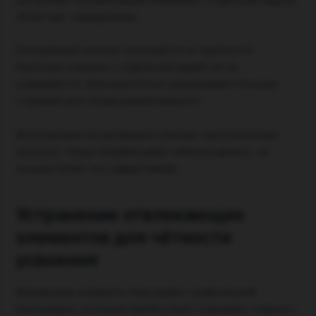
облегчает определение.
Письменный контент улучшается от краткости.
Короткие отрывки с отдельной идеей легче
усваиваются. Длинные блоки запрашивают больше
стараний для обнаружения важного.
Фокусировка на материале снижает мыслительную
нагрузку. Разум обрабатывает меньше данных, но
осуществляет это эффективнее.
Устранение отвлекающих
элементов для чёткости
усвоения
Мешающие элементы порождают графический
беспорядок, который препятствует усвоению главного