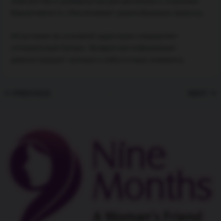
знакомства и развёрнутые для детального освоения.
Вариативность обеспечивает разнообразные запросы.
Испытание на основной аудитории определяет
оптимальный баланс. Возвратная информация
демонстрирует нужные и избыточные элементы.
PREVIOUS
NEXT