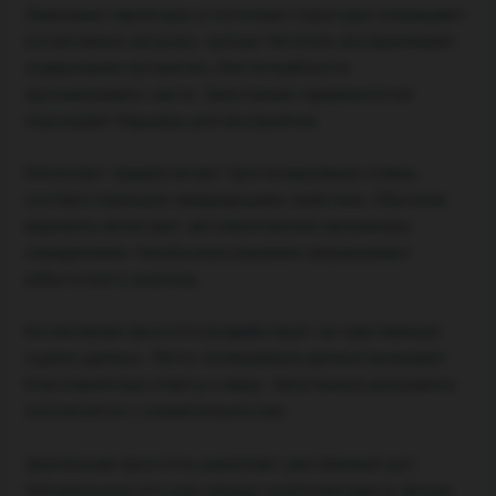
Знакомые гарнитуры и логичная структура сокращают
когнитивное нагрузку. вулкан Читатель воспринимает
содержание органично, без потребности
просматривать части. Запутанная терминология
порождает барьеры для восприятия.
Интеллект предпочитает прогнозируемые схемы,
соответствующие предыдущему практике. Обычные
варианты включают автоматические механизмы
определения. Необычные решения запрашивают
избыточного анализа.
Когнитивная простота воздействует на чувственную
оценку данных. Легко понимаемые данные вызывают
благоприятные ответы и веру. Запутанные документы
соотносятся с сомнительностью.
Зрительная простота укрепляет умственный уют.
Оптимальные отступы между компонентами и чёткая