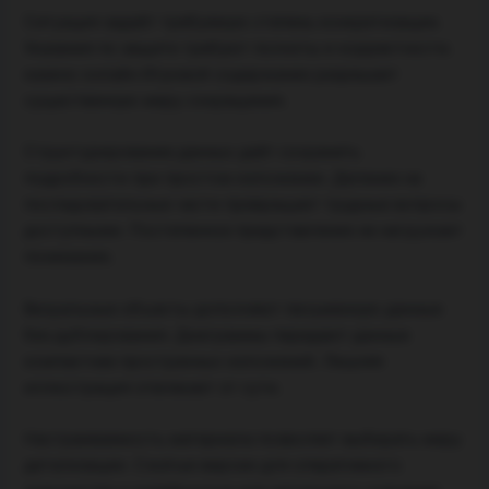
Ситуация задаёт требуемую степень конкретизации.
Указания по защите требуют полноты и корректности.
казино онлайн Игровой содержание разрешает
существенную меру сокращения.
Структурирование данных даёт сохранить
подробности при простом изложении. Деление на
последовательные части превращает трудные вопросы
доступными. Постепенное представление не нагружает
понимание.
Визуальные объекты дополняют письменную данные
без дублирования. Диаграммы передают данные
компактнее пространных изложений. Лишняя
иллюстрация отвлекает от сути.
Настраиваемость материала позволяет выбирать меру
детализации. Сжатые версии для оперативного