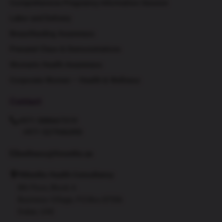
Comprehensive Pregnancy Information Session
Labor and Delivery
Breastfeeding Awareness
Prenatal Class & Demonstrations
Women's Health Awareness
Corporate Women – Health & Wellness
Contact
+971 588667319
+971 527946490
wellness@9months.ae
9Months Health Consultancy
8th Floor, Block A
Business Village, P.O.Box 87556
Dubai, UAE