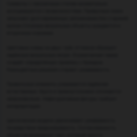
Символы с лаконичным стилем моментально
ассоциируются с возможностями. Привычные знаки
запускают долговременную запоминание без стараний.
вулкан Сложные визуальные объекты нуждаются в
вторичном освоении.
Цветовые схемы из двух-трёх оттенков образуют
надёжные визуальные якоря. Ограниченная гамма
создаёт определённую привязку с брендом.
Разноцветные решения стирают узнаваемость.
Правильные элементы усваиваются надёжнее
естественных. Круги и прямоугольники опознаются
непроизвольно. Нефигуративные фигуры требуют
интерпретации.
Циклические модели увеличивают узнаваемость
посредством предсказуемость. Согласованность
объектов формирует такт, который просто