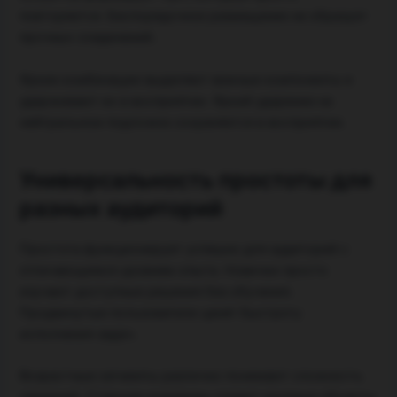
повторяется. Беспорядочное размещение не образует
прочных соединений.
Яркие комбинации выделяют важные компоненты и
удерживают их в восприятии. Яркий ударение на
нейтральном подложке сохраняется в восприятии.
Универсальность простоты для
разных аудиторий
Простота функционирует успешно для аудиторий с
отличающимся уровнем опыта. Новички просто
изучают доступные решения без обучения.
Продвинутые пользователи ценят быстроту
исполнения задач.
Возрастные сегменты различно понимают сложность