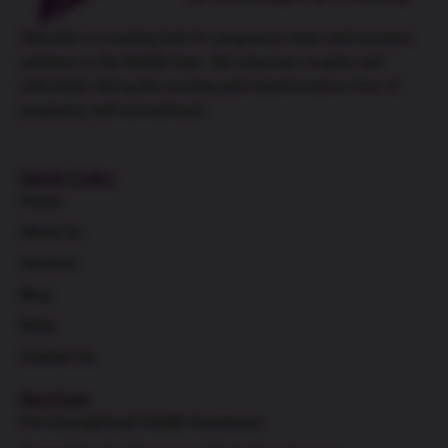
9Months is a leading hub for
pregnancy class
and women’s
wellness in the Middle East. We empower couples and
individuals during the exciting and transformative time of
pregnancy and womanhood.
Quick Links
Home
About Us
Services
Blog
FAQs
Contact Us
Services
Pre-Conceptional Health Awareness