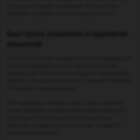
структура упрощают ориентацию. Краткие фразы
разбивают сведения на контролируемые блоки.
Быстрота усвоения и принятия
решений
Лаконичность прямо сказывается на темп переработки
данных и определения шагов. Минималистичные
решения дают моментально определить предлагаемые
варианты. Перегруженные экраны тормозят обработку
и продлевают период реакции.
Мозг формирует выводы скорее, когда количество
опций сокращено. казино вулкан Десятки вариантов
провоцируют ступор решения и откладывание
действий. Каждый избыточный объект нуждается
анализа и соотнесения.