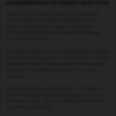
напряжённости через простоте
Лаконичность устраняет избыточные компоненты,
которые уводят от центральной задачи. Каждый
компонент исполняет специфическую функцию.
Отсутствие орнаментальных элементов расчищает
интеллектуальные силы.
Когнитивная нагрузка растёт пропорционально объёму
перерабатываемой данных. казино онлайн Лаконичный
дизайн представляет информацию поэтапно, малыми
порциями. Пользователь фокусируется на одном
операции.
Оперативная запоминание держит 5-7 компонентов
синхронно. Избыточные экраны нарушают этот порог,
провоцируя стресс. Простота уважает органические
ограничения восприятия.