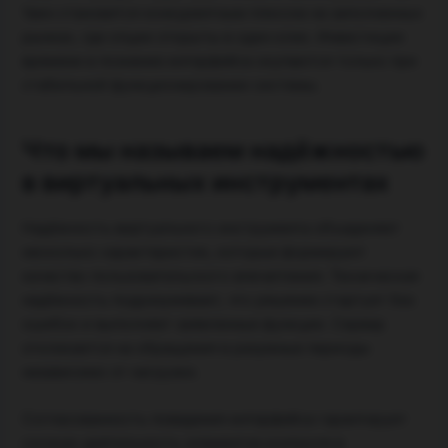
1вин становится конкурентным плюсом на заполненных
рынках, где опции открыты в один клик. Инвестиции
времени в познание интерфейса окупаются только при
стабильной функционировании системы.
Что мы называем надёжностью
в виртуальных инструментах
Надёжность виртуального инструмента объединяет
несколько характеристик, которые формируют
качество пользовательского впечатления. Техническая
надёжность подразумевает, что решение стартует без
ошибок и выполняет заявленные функции. Сервер
откликается на обращения в разумные периоды
независимо от нагрузки.
Согласованность поведения интерфейса гарантирует
схожую деятельность элементов контроля в