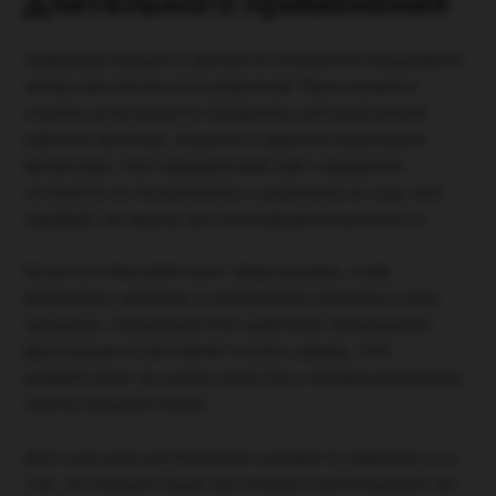
длительного применения
Цифровые продукты делаются элементом ежедневной
жизни миллионов пользователей. Приложения и
службы используются ежедневно для выполнения
рабочих проблем, общения и администрирования
финансами.
1win официальный сайт
определяет,
останется ли пользователь с решением на годы или
перейдёт на замену при ближайшей возможности.
Когда система действует предсказуемо, юзер
формирует шаблоны и интегрирует решение в свои
процессы. Нарушение этих шаблонов провоцирует
фрустрацию и заставляет искать замену. 1win
воздействует на оценку качества и профессионализма
группы разработчиков.
Долгосрочное эксплуатация нуждается надёжности в
том, что продукт будет достижим в необходимый час.