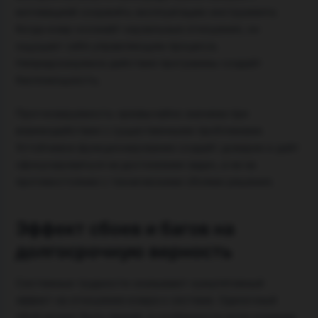
мотивацией сохранять эксплуатацию инструмента.
Когда юзер осознаёт каузальные отношения, он
ощущает себя управляющим процесса.
Непредсказуемое действие программы создаёт
беспомощность.
Прогнозируемость чрезвычайно значима при
взаимодействии с существенными проблемами.
Устойчивое функционирование создаёт доверие и даёт
сфокусироваться на достижении задач, а не на
противостоянии с техническими сбоями решения.
Эффект сбоев и багов на
долгосрочную верность
Системные трудности оказывают кумулятивный
эффект на отношение юзера к системе. Одиночный
сбой может быть принят, в особенности если команда