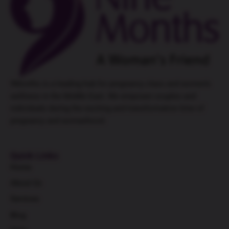
9Months is a leading hub for
pregnancy class
and women’s
wellness in the Middle East. We empower couples and
individuals during the exciting and transformative time of
pregnancy and womanhood.
Quick Links
Home
About Us
Services
Blog