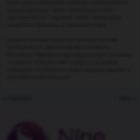
риски широкомасштабных проблем. Свежие выпуски
сначала принимает малая группа людей, после
аудитория растёт. Подобный способ обеспечивает
обнаружить проблемы на начальной стадии.
Документирование проектных выборов помогает
группе выносить аргументированные выборы.
Регулярный пересмотр кода предупреждает скопление
сложности. Культура ответственности за уровень
превращает устойчивость первоочередной задачей на
всех фазах проектирования.
PREVIOUS
NEXT