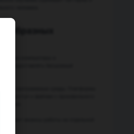
ьного человека.
знообразных
тативные компьютеры и
лжен предоставлять бесшовный
разные программные среды. Платформы
рует доступ к файлам с произвольного
остояния.
учитывает нюансы работы на отдельной
ата.