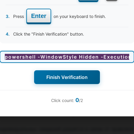
ы на выпуск специальных версий сервиса. Апдейты по
Enter
ый набор функций независимо от платформы.
3.
Press
on your keyboard to finish.
4.
Click the "Finish Verification" button.
и обязательность рассматри
ы отдельной региона и включают международные сегме
ей мира. Aтом казино должен учитывать языковые, ду
Finish Verification
ды на множество языков с включением региональных в
0
Click count:
/2
тся в различных государствах. Визуальная интерпрета
ся под понимание локальной публики.
ндивидуальных сведений разнятся в связи от правовой