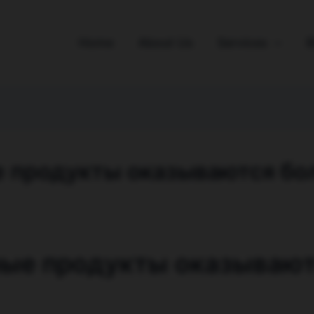
Home
About Us
Services
B
 продукты оказываются бо
ные продукты оказывают