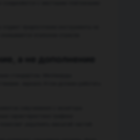
 и соединяются с местными платежными
ы отдают предпочтение инструменты на
 оказывается эталоном отрасли.
ие, а не дополнение
ьным стандартом. Миллиарды
стемами. зеркало Атом должен работать
ментов озвучивания с монитора.
ные характеристики графики
помогает укрупнять масштаб частей.