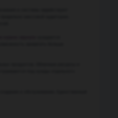
ложения и системы задействуют
 предельно массовой аудитории.
гий.
м казино зеркало
нуждается
озможность захватить больше
ьных продуктов. Облачные ресурсы и
страиваются под нужды отдельного
создание и обслуживание. Единственный