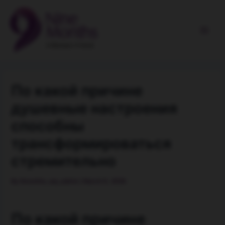
Skip
Post
Main
to
navigation
Men
content
По какой причине
душевные настроения
способны
трансформироваться
стремительно
By
9months_wp_admin
/
March 9, 2026
По какой причине