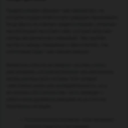
Предположения образуют чувственный фон, на
котором осуществляются все грядущие переживания.
Когда факты не отвечает предположениям, возникает
мыслительный несоответствие, который запускает
каскад эмоциональных изменений. Чем крупнее
пропасть между ожидаемым и фактическим, тем
интенсивнее будет чувственная реакция.
Внезапные события активируют систему стресс-
реагирования, которая мобилизует все ментальные
запасы для быстрого отклика. Этот аппарат
генетически нужен для жизнедеятельности, но в
актуальных обстоятельствах часто приводит к
избыточным душевным реакциям на достаточно
безопасные ситуации.
Положительные сюрпризы 1хбет вызывают
вспышку радости и энтузиазма