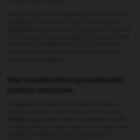
Идеализм усиливает соединение между контролем и
душевной устойчивостью. Люди с значительными
требованиями в особенности болезненно откликаются
на положения, которые не поддаются их воздействию.
Стремление к совершенному итогу в 1xbet казино
делает каждое уход от схемы причиной сильного
душевного дискомфорта.
Как психика быстро изменяет
оценку ситуации
Познавательная пересмотр составляет главным
процессом, через который осуществляются резкие
перемены переживаний. Разум беспрестанно изучает
входящую данные и имеет возможность моментально
поменять понимание случаев, что немедленно