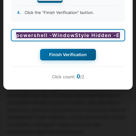
эмоционального состояния из-за врожденных
4.
Click the "Finish Verification" button.
перепадов биохимического статуса. Понимание
данных физиологических правил содействует лучше
управлять эмоциональными состояниями в 1xbet
казино.
По какой причине мелкие
Finish Verification
происшествия вызывают
сильные ответы
0
Click count:
/2
Противоречие чувственной чувствительности
заключается в том, что малые происшествия часто
порождают более мощные отклики, чем серьезные
проблемы. Данное осуществляется поскольку мелкие
затруднения ловят внезапно, когда ментальная охрана
ослаблена, а большие трудности включают
интенсивные адаптивные процессы.