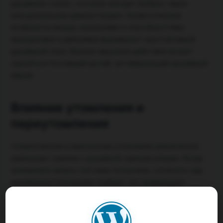
душевное стресс, которое находит выброс через
эмоциональные демонстрации. Незаконченные
конфликты между желаниями и способностями,
принципами и деяниями формируют неустойчивый
душевный план. Всякое наружное действие может
сделаться последней долей, активирующей душевный
взрыв.
Влияние утомления и
переутомления
Соматическая и ментальная утомление значительно
уменьшает умение к душевной саморегуляции. Когда
жизненные запасы системы потрачены, контроль над
душевными откликами слабеет, что превращает
перепады настроения более реальными и яркими.
Данных переизбыток современной бытия образует