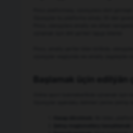
Pinco platformasy, oýunçylara dürli görnüşli
Oýunçylar bu platforma arkaly 35-den gowrak
Pinco, ulanyjylara amatly we aňsat navigasiýa
oýnamak üçin ähli şertleri tapyp bilerler.
Pinco, amatly şertler bilen birlikde, ulanyjy
oýunçylar wagtynda we amatly ýagdaýda oýna
Başlamak üçin edilýän 
Online sport bukmekerlikde oýnamak üçin baş
Oýunçylar aşakdaky ädimleri ýerine ýetirip ba
Hasap döretmek:
Ilki bilen, platfo
Şahsy maglumatlary tassyklamak: