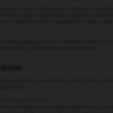
 oýunlary we sport müsabakalaryny hödürlemek bilen birlikde
 sporty saýlap, öz isleglerine görä şeýle hem, köptaraplaýy
 bilen we giň görnüşli oýun çeşmeleri bilen taýýar, şeýlelik
lara ýokary girdeji gazanmak üçin mümkinçilik berýändirin. Ş
mak bilen öz mümkinçiliklerini artdyryp bilerler.
çäreler
langyç ädimleri ýerine ýetirmek ýokarda görkezilen çäreleri
şlap bilerler:
rma girip hasap döretmeli.
Hasap döretmegiň soňunda şahsy maglumatlaryňyzy tassy