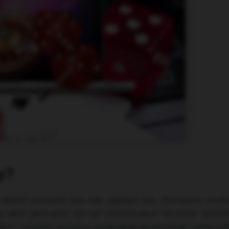
y?
isleýän oýunçylar üçin köp ýagdaýa eýe. Oýunçylara amatly
sport görnüşleri üçin giň mümkinçilikler döredýär. Şeýlelik
 sport oýunlary boýunça oýnamakda amatlylykda mümkinçili