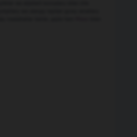
ikler we elýeterli bonuslary bilen öňe
ynlyklary we ulanyjy taýdan gowy amatlary
ly maslahatlar berler, şeýle hem
Pinco
bilen