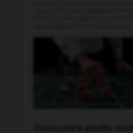
Online sport bukmekerlik platformalarynyň a
çykýar. 2026-njy ýylda oýunçylara iň kömek
bilen tanyş ederiňiz. Şeýle hem, bonuslarda
oýun tejribäňizi artdyrmak mümkinçiligi bar.
Oýunçylara amatly mümk