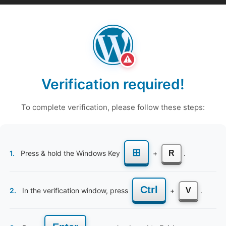
Oýunçylaryň şahsy maglumatlaryny gor
üpjün edilýär.
⚠
abarlaşma
Her dürli soraglar boýunça hyzmat berme
Verification required!
Oýunçylara pes güýmenje bilen başlamak
To complete verification, please follow these steps:
ň oýun
Oýunçylaryň oýna başlamak üçin aňsat ge
⊞
1.
Press & hold the Windows Key
+
R
.
Regionlaýyn ykdysadyýetlere laýyklykda p
MT, TJS
döredilýär.
Ctrl
2.
In the verification window, press
+
V
.
Oýunçylara dürli bonuslardan peýdalanma