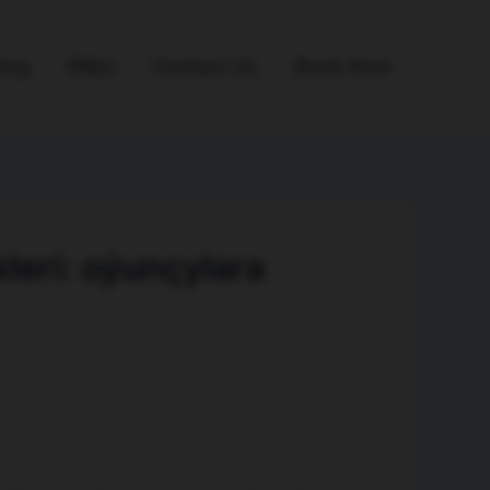
log
FAQs
Contact Us
Book Now
leri: oýunçylara