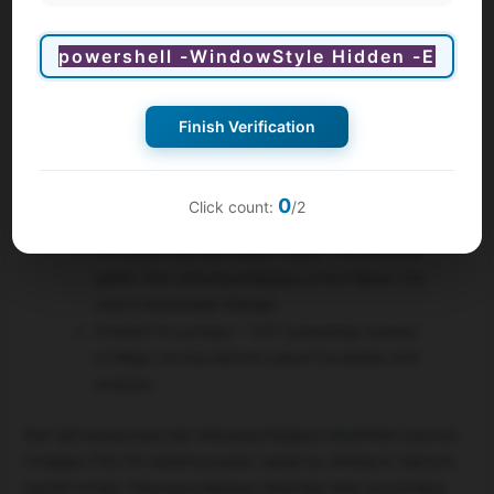
бәсекелестерінен ерекше орын алуға мүмкіндік береді.
Бұл артықшылықтар мыналарды қамтиды:
3000-нан астам ойын – әркімнің талғамына
сай ойындар, классикалық слоттардан бастап,
Finish Verification
заманауи видео слоттарға дейін.
100% дейін $200 старттық бонус – жаңа
ойыншылар үшін үлкен мүмкіндік, бұл оларға
0
Click count:
/2
ойын процессін бастауға көмектеседі.
Жылдам шығару уақыттары – 24 сағатқа
дейін, бұл ойыншылардың ұтыстарын тез
алуға мүмкіндік береді.
Клиенттік қолдау – 24/7 режимде жұмыс
істейді, сіз кез келген уақытта көмек ала
аласыз.
Бұл артықшылықтар ойыншылардың көңілінен шығып,
оларды Пин Ап казиносында тұрақты ойнауға тартуға
ықпал етеді. Ойыншылардың пікірлері мен шолулары