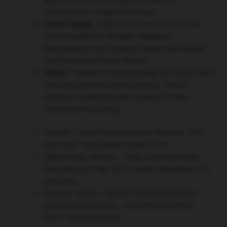
ыңғайлысын таңдауға болады.
Ойын таңдау:
Сайттағы ойын каталогынан
өзіңізге ұнайтын ойынды таңдаңыз.
Ойындардың кең таңдауы сіздің көңіліңізден
шығатынына кепілдік береді.
Ойнау:
Таңдалған ойыныңызды бастаңыз және
ойын процесінен ләззат алыңыз. Пин Ап
казиносы ойыншыларға қызықты ойын
тәжірибесін ұсынады.
Тіркелу – жеңіл және жылдам процесс, сізге
көп уақыт жұмсаудың қажеті жоқ.
Деректерді тексеру – сіздің қауіпсіздігіңізді
қамтамасыз етеді, бұл онлайн ойындарда өте
маңызды.
Депозит жасау – әртүрлі төлем әдістерінің
арқасында ыңғайлы, сіз өзіңізге ыңғайлы
әдісті таңдай аласыз.