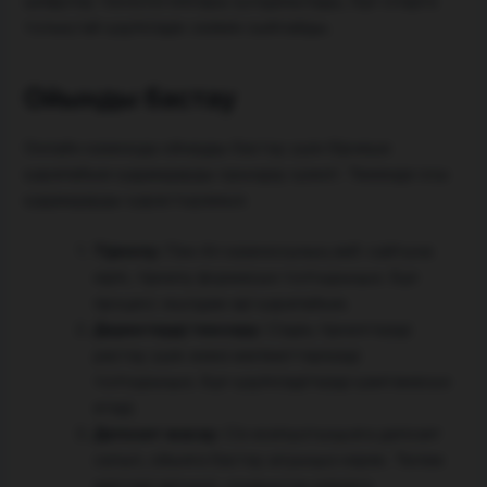
шифрлау технологиялары қолданылады, бұл оларға
толықтай қауіпсіздік сезімін сыйлайды.
Ойынды бастау
Онлайн казинода ойнауды бастау үшін бірнеше
қарапайым қадамдарды орындау қажет. Төменде осы
қадамдарды қарастырамыз:
Тіркелу:
Пин Ап казиносының веб-сайтына
кіріп, тіркелу формасын толтырыңыз. Бұл
процесс жылдам әрі қарапайым.
Деректерді тексеру:
Сіздің тіркелгіңізді
растау үшін жеке мәліметтеріңізді
толтырыңыз. Бұл қауіпсіздігіңізді қамтамасыз
етеді.
Депозит жасау:
Сіз есепшотыңызға депозит
салып, ойынға бастау алуыңыз керек. Төлем
әдістері әртүрлі, сондықтан өзіңізге