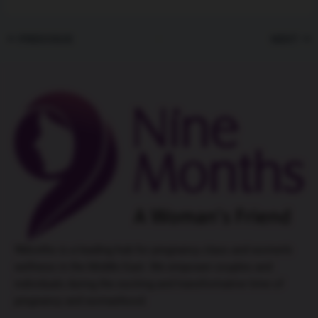
PREVIOUS
NEXT
9Months is a leading hub for
pregnancy class
and women’s
wellness in the Middle East. We empower couples and
individuals during the exciting and transformative time of
pregnancy and womanhood.