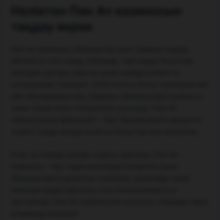
Неліктен Пин Ап казиносын
таңдау керек
Пин Ап казиносы ойыншылар үшін тамаша таңдау,
өйткені ол көп санды ойындар, тартымды бонустар,
жылдам шығару уақыты және сенімді клиенттік
қолдауымен танымал. 2026 жылғы бонус мүмкіндіктері
мен ойындардың кең таңдауы ойыншыларға қызықты
және тиімді ойын тәжірибесін ұсынады. Пин Ап
казиносының ерекшелігі – бұл ойыншыларға арналған
жүйелі түрде жаңартылатын бонустар мен акциялар.
Егер сіз сенімді онлайн казино іздесеңіз, Пин Ап
казиносы – бұл сіздің көңіліңізді көтеретін орын.
Ойыншыларға арналған тәжірибе, қауіпсіздік және
жеңілдіктердің барлығы осы платформада қол
жеткізіледі. Пин Ап казиносына қосылып, өзіңіздің ойын
әлеміңізді ашыңыз!