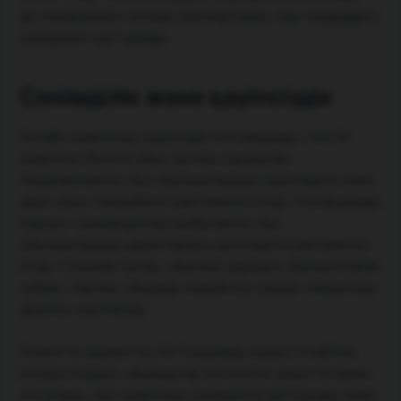
да платформаға жоғары бағалар беріп, оны таңдаудағы
сенімділікті арттырады.
Сенімділік және қауіпсіздік
Онлайн казиноның қауіпсіздігі өте маңызды. Пин Ап
казиносы Мальта ойын органы тарапынан
лицензияланған, бұл ойыншылардың қауіпсіздігін және
адал ойын тәжірибесін қамтамасыз етеді. Платформада
барлық транзакциялар шифрланған, бұл
ойыншылардың деректерінің қауіпсіздігін қамтамасыз
етеді. Сонымен қатар, ойынның адалдық принциптеріне
сәйкес, барлық ойындар кездейсоқ сандар генераторы
арқылы жүргізіледі.
Клиенттік қызметтің 24/7 режимде жұмыс істейтінін
ескере отырып, ойыншылар кез келген уақытта көмек
ала алады. Бұл казиноның сенімділігін арттырады және