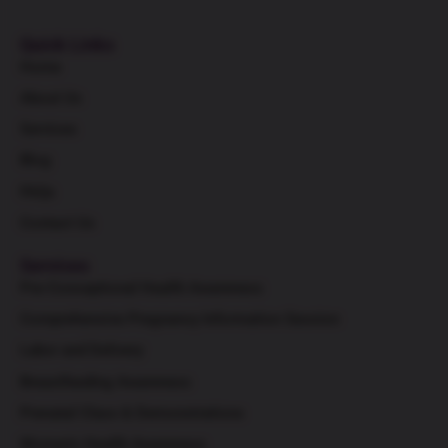
Quick Links
Home
About Us
Services
Blog
FAQs
Contact Us
Services
Pre-Conceptional Health Awareness
Comprehensive Pregnancy Information Session
Labor and Delivery
Breastfeeding Awareness
Prenatal Class & Demonstrations
Women's Health Awareness