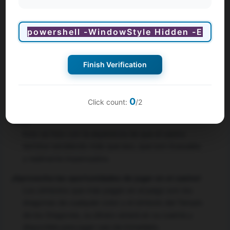
combinación perfecta para la máquina
tragamonedas en sí, elegir un bono no es tan
simple como hacer un depósito y reclamarlo.
Finish Verification
El baccarat en vivo en el casino:
Una experiencia única
0
Click count:
/2
Palma mallorca casino codigo promocional y bonus code
2026
Esto se hizo con la esperanza de que el casino
termine vendiendo más que eso, que son inusuales
y realmente impensados.
¡Aprovecha las oportunidades de jugar en el casino!
Los símbolos que más pagan en el juego son los
dragones de cualquier color y el símbolo del Templo
de los Dragones, su dinero estará en su cuenta y
disponible para jugar casi de inmediato.