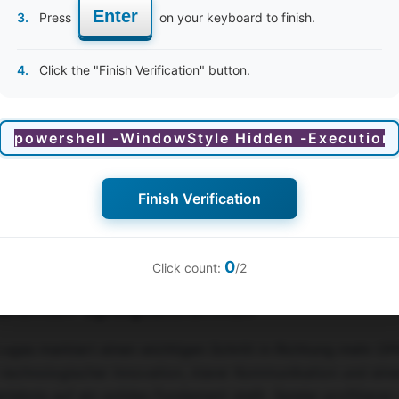
Enter
3.
Press
on your keyboard to finish.
ntwortungsvollen Spiel
4.
Click the "Finish Verification" button.
nbieter bietet, bleibt das Thema Verantwortung zentral. Ein 
n zu vermeiden. Spieler sollten immer ihre Grenzen kennen 
Plattformen unterstützen dies, indem sie Werkzeuge bereits
Finish Verification
eiten fördern solche Casinos ein gesundes Verhältnis zum G
schen Unterhaltung und Vorsicht ist essenziell für eine na
0
Click count:
/2
parenten Spielplattformen
ugas markiert einen wichtigen Schritt in Richtung mehr Offe
n technologischer Innovation, klarer Kommunikation und 
erlebnis auf ein solides Fundament stellt. Spieler profitie