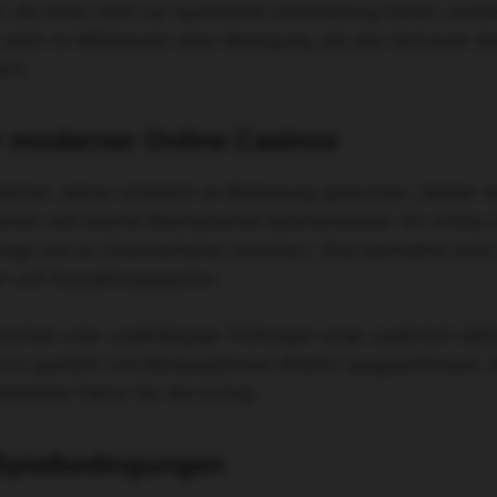
 die ihnen nicht nur spannende Unterhaltung bieten, sonde
steht im Mittelpunkt einer Bewegung, die das Vertrauen der
ert.
r moderner Online Casinos
letzten Jahren erheblich an Bedeutung gewonnen. Spieler w
erden und welche Mechanismen dahinterstehen. Ein online ca
legt und so Unsicherheiten minimiert. Dies beinhaltet nicht
en und Auszahlungsquoten.
kchain oder unabhängiger Prüfungen sorgt zusätzlich dafür
form gestärkt und Manipulationen effektiv ausgeschlossen. 
heidender Faktor für den Erfolg.
 Spielbedingungen