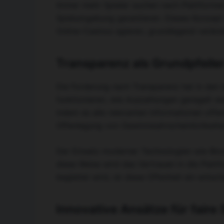
Immer mehr Spieler suchen nach Plattformen,
Spielumgebung garantieren. Dieses Konzept 
Online-Casinos agieren, grundlegend veränd
Transparenz als Grundpfeile
Die Forderung nach Transparenz hat in den 
funktionieren, wie Auszahlungen geregelt w
indem es alle relevanten Informationen offen
Offenlegung von Gewinnwahrscheinlichkeit
Der Einsatz moderner Technologien wie Bloc
diese Weise wird das Vertrauen in die Platt
begleitet wird, ist diese Offenheit ein entsc
Innovative Ansätze für faire