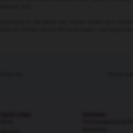
behandelt wird.
erbesserung für die Nutzer dar, sondern fordert auch Anbiete
teht ein Umfeld, das auf Vertrauen basiert und langfristige 
Soziale Sicherheit und Transparenz im Fokus bei online casino ohne lugas
Quick Links
Services
Home
Pre-Conceptional Healt
Awareness
About Us