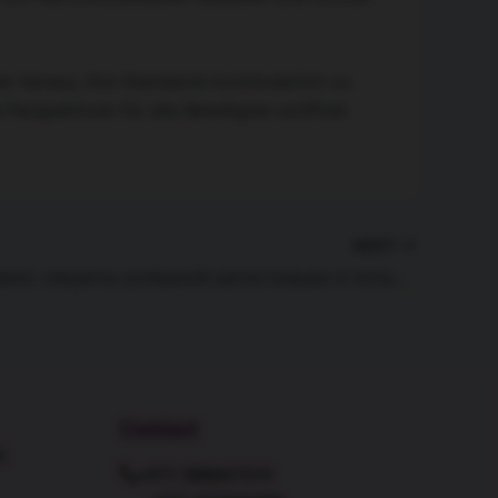
r heraus, ihre Standards kontinuierlich zu
Perspektiven für alle Beteiligten eröffnet.
NEXT
Пин Ап казино: секреты успешной регистрации и получения бонусов
Contact
h
+971 588667319