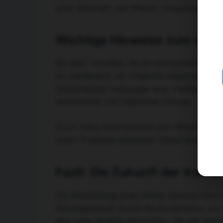
einer ehrlichen und offenen Umgebung.
Wichtige Hinweise zum vera
Bei allen Vorteilen, die ein transparenter A
ist unerlässlich, um mögliche negative Folge
Glücksspielen verbunden sind. Transparente 
überwachen und begrenzen können.
Durch klare Informationen und Hilfsmöglichk
bevor Probleme entstehen. Diese Balance zwi
Fazit: Die Zukunft der trans
Die Entwicklung eines Online Casinos ohne L
Glücksspielwelt. Durch die Kombination vo
eine neue Qualität geschaffen, die das Spiel