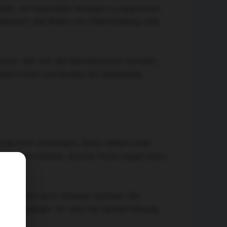
den, um finanzielle Verluste zu begrenzen.
 reduziert das Risiko von Übermüdung oder
machen. Nur wer die Mechanismen versteht,
dert Frust und fördert ein bewusstes
ohne limit verbessern. Dazu zählen unter
iert werden können. Solche Tools tragen dazu
er, sondern auch sicherer machen. Sie
se anzupassen. So wird die Spielerfahrung