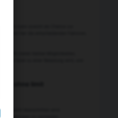
olle. Es kann sowohl als Chance zur
sein sind hier die entscheidenden Faktoren,
 %key3% bietet hierbei Möglichkeiten,
ass das Spiel zu einer Belastung wird, und
ino ohne limit
n, das nicht überschritten wird.
Entscheidungen zu vermeiden.