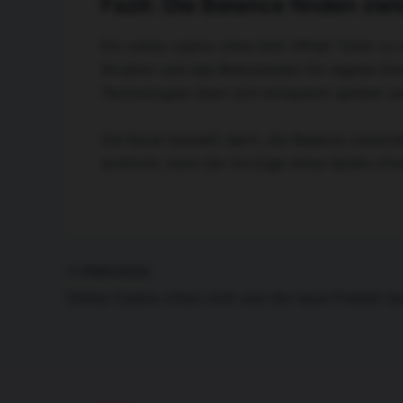
Fazit: Die Balance finden zwi
Ein online casino ohne limit öffnet Türen z
Struktur und das Bewusstsein für eigene G
Technologien lässt sich entspannt spielen u
Die Kunst besteht darin, die Balance zwisch
annimmt, kann die Vorzüge eines Spiels ohn
PREVIOUS