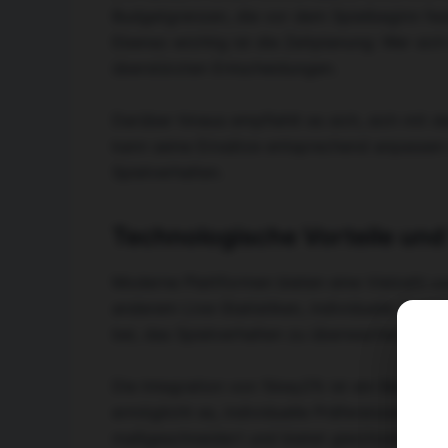
Budgetgrenzen, die vor dem Spielbeginn fest
Ebenso wichtig ist die Zeitplanung: Wer sic
überstürzten Entscheidungen.
Darüber hinaus empfiehlt es sich, sich mit 
kann seine Einsätze entsprechend anpassen 
Spielverhalten.
Technologische Vorteile un
Moderne Plattformen bieten eine Vielzahl von
anderem Live-Statistiken, individuelle Spiel
bei, das Spielverhalten zu überwachen und i
Die Integration von %key2% ist ein Beispiel 
ermöglicht es, individuelle Präferenzen zu 
maßgeschneidert und bietet gleichzeitig meh