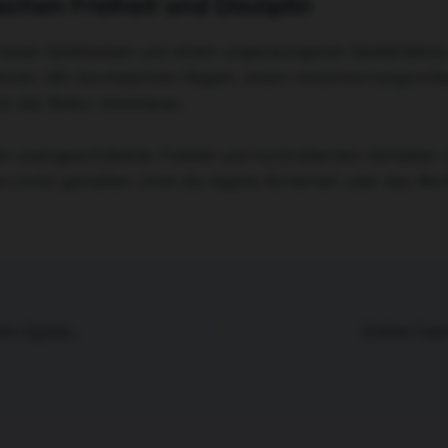
schen Freiheit und Disziplin
u neuen Spielweisen und einem ungezwungenen Spielerlebnis. 
renzen. Mit durchdachten Regeln, einem verantwortungsvo
nd das Risiko minimieren.
en uneingeschränkter Freiheit und kontrolliertem Verhalten
e Limits genießen, ohne die eigene Sicherheit oder das Woh
Online Casino ohne Limit und die neue Freiheit beim Spielen entdecken