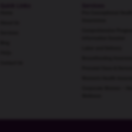
Quick Links
Services
Home
Pre-Conceptional Healt
Awareness
About Us
Comprehensive Pregna
Services
Information Session
Blog
Labor and Delivery
FAQs
Breastfeeding Awaren
Contact Us
Prenatal Class & Demon
Women's Health Aware
Corporate Women – Hea
Wellness