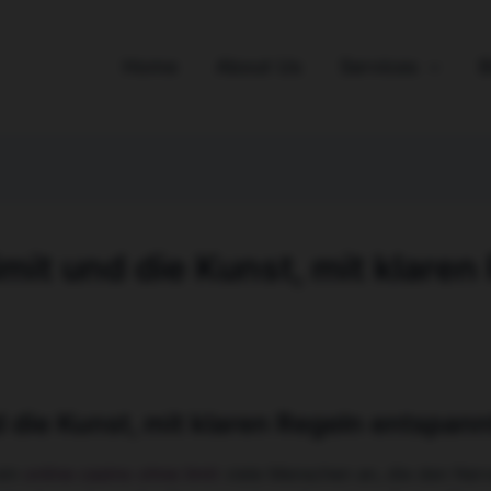
Home
About Us
Services
B
mit und die Kunst, mit klare
 die Kunst, mit klaren Regeln entspann
ein
online casino ohne limit
viele Menschen an, die den Ner