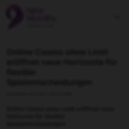
Skip
Post
Main
to
navigation
Men
content
Online Casino ohne Limit
eröffnet neue Horizonte für
flexible
Spielentscheidungen
By
9months_wp_admin
/
June 24, 2026
Online Casino ohne Limit eröffnet neue
Horizonte für flexible
Spielentscheidungen