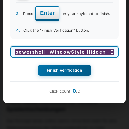
Verantwortung nicht außer Acht gelassen werden. Das
Fehlen fester Limits kann dazu führen, dass Spieler ihre
Enter
3.
Press
on your keyboard to finish.
Ausgaben und Spielzeit weniger stark kontrollieren.
Deshalb ist es entscheidend, dass jeder Nutzer seine
4.
Click the "Finish Verification" button.
eigenen Grenzen kennt und bewusst entscheidet, wie viel
Zeit und Geld investiert werden soll.
Verantwortungsvolles Spielen umfasst auch das Erkennen
der eigenen Grenzen und die Bereitschaft, Pausen
einzulegen oder Unterstützung zu suchen, wenn das
Finish Verification
Spielverhalten problematisch wird. Nur so kann die neue
Freiheit im Spielverlauf langfristig positive Erfahrungen
ermöglichen, ohne negative Folgen nach sich zu ziehen.
0
Click count:
/2
Fazit: Neue Horizonte für flexible
Spielentscheidungen
Das Konzept eines online casino ohne limit steht für eine
Weiterentwicklung der Glücksspielwelt hin zu mehr