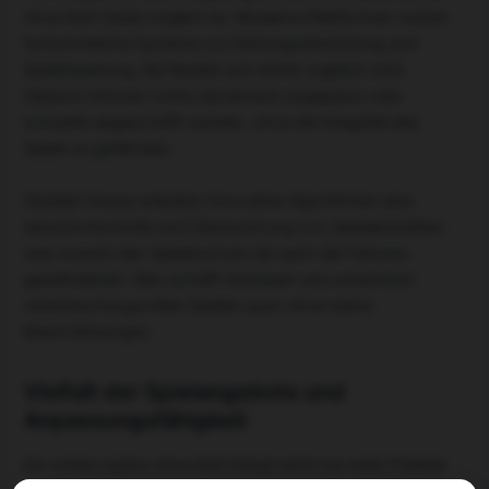
ohne limit heute möglich ist. Moderne Plattformen nutzen
fortschrittliche Systeme zur Zahlungsabwicklung und
Spielsteuerung, die flexibel und sicher zugleich sind.
Dadurch können Limits dynamisch angepasst oder
komplett abgeschafft werden, ohne die Integrität des
Spiels zu gefährden.
Darüber hinaus erlauben innovative Algorithmen eine
bessere Kontrolle und Überwachung von Spielaktivitäten,
was sowohl den Spielerschutz als auch die Fairness
gewährleistet. Dies schafft Vertrauen und unterstützt
verantwortungsvolles Spielen auch ohne starre
Beschränkungen.
Vielfalt der Spielangebote und
Anpassungsfähigkeit
Ein online casino ohne limit bringt nicht nur mehr Freiheit