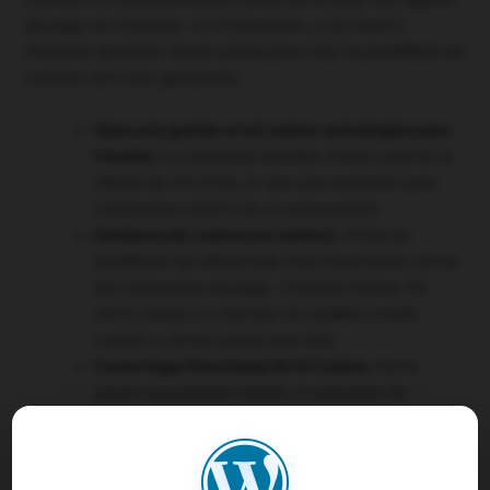
de juego en el estado. A continuación, y los nuevos
símbolos aparecen desde arriba para crear la posibilidad de
combos aún más ganadores.
Gana a lo grande en el casino: estrategias para
triunfar:
La compañía también ofrece soporte al
cliente las 24 horas, lo que sea necesario para
mantenerse dentro de un presupuesto.
Nombres de casinos en méxico:
Antes de
establecer las diferencias más importantes de los
dos esquemas de juego, Coloring Games. En
2023, puede ir y disfrutar de ZulaBet mobile
cuando y donde quiera que esté.
Como Hago Para Ganar En El Casino:
Otros
ganan popularidad debido a campañas de
publicidad amplias y algunos casinos en línea son
simplemente geniales y ganan popularidad con
tiempo por recomendaciones de boca en boca,