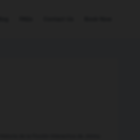
log
FAQs
Contact Us
Book Now
istoria de la Ficción Interactiva de Jimmy