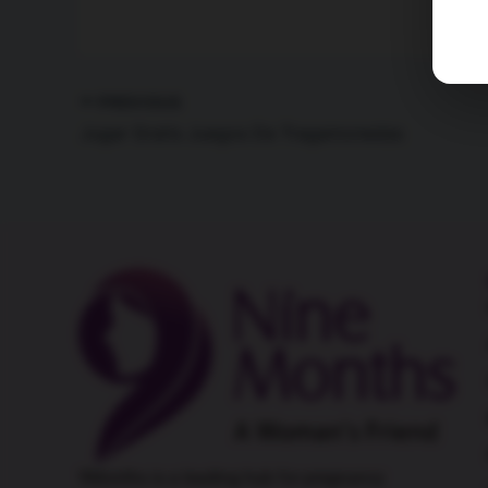
PREVIOUS
Jugar Gratis Juegos De Tragamonedas
9Months is a leading hub for
pregnancy