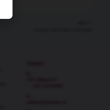
NEXT
Casinos Online Mas Confiables
Contact
h
+971 588667319
ncy
+971 527946490
wellness@9months.ae
ess