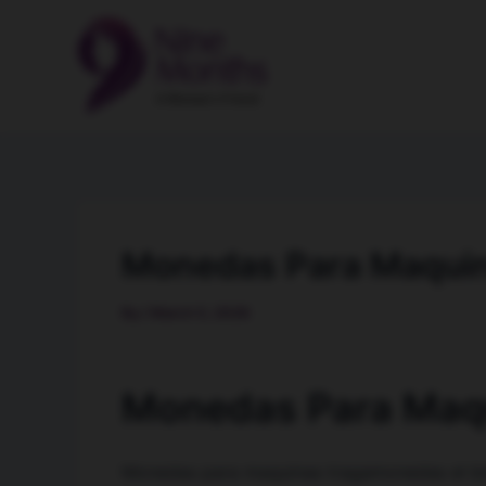
Skip
Post
to
navigation
content
Monedas Para Maqui
By
/
March 5, 2026
Monedas Para Maq
Monedas para maquinas tragamonedas el bingo