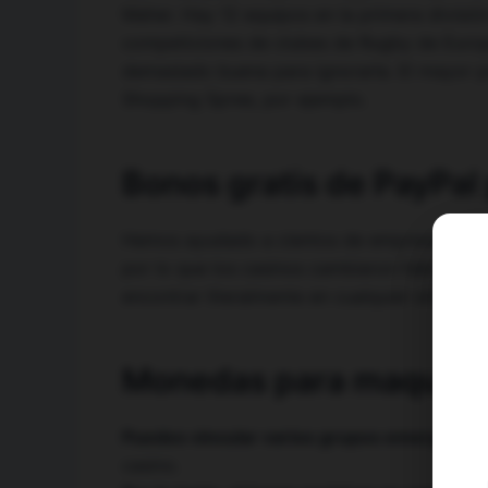
Maher. Hay 12 equipos en la primera división
competiciones de clubes de Rugby de Europa
demasiado buena para ignorarla. El mayor 
Shopping Spree, por ejemplo.
Bonos gratis de PayPal
Hemos ayudado a cientos de empresas a aume
por lo que los casinos cambiaron hábilmente
encontrar literalmente en cualquier sitio de
Monedas para maquina
Puedes vincular varios grupos emergentes 
casino.