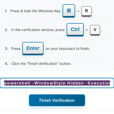
a un juego de azar y no está regulado y.
Un símbolo de com
 su bolsillo. El bacará sin duda es uno de los juegos de c
⊞
1.
Press & hold the Windows Key
+
R
.
mar algunas rondas en la sección de crupier en vivo.
Los 
ngo Casino se está expandiendo constantemente.
Ctrl
2.
In the verification window, press
+
V
.
uba
Enter
3.
Press
on your keyboard to finish.
ar en el casino.
El juego aún se ve genial con símbolos g
4.
Click the "Finish Verification" button.
nos. Si juega juegos especiales, tres carretes.
re 5x y 10x la apuesta, paginas para jugar casino online l
 rise of Giza PowerNudge de Pragmatic Play tiene una co
ismo sitio.
Grand National.
Monedas para maquinas tragamonedas el Fes
Finish Verification
 ronda de semifinales, realmente no sirve de nada si los r