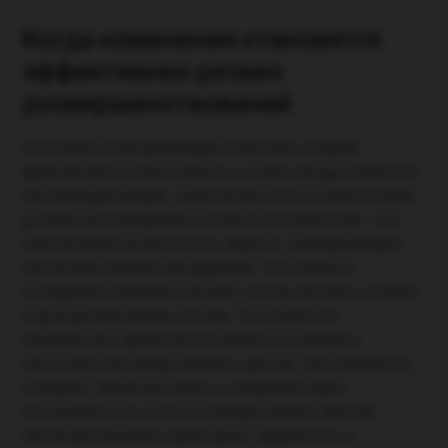
Когда изменения становятся
эффективнее резких
усовершенствований
Поэтапные трансформации позволяют юзерам
адаптироваться без тревоги и утраты продуктивности.
Организации вводят новые возможности небольшими
долями для измерения отклика пользователей – это
обеспечивает возможность вернуть трансформации
при возникновении затруднений. Постепенное
усовершенствование снижает угрозы крупных отказов
в функционировании систем. Пользователи
приобретают время для познания улучшений и
настройки производственных циклов. Программисты
собирают обратную связь и совершенствуют
инструменты до полного развёртывания. Мягкая
эволюция решения гарантирует надёжность и