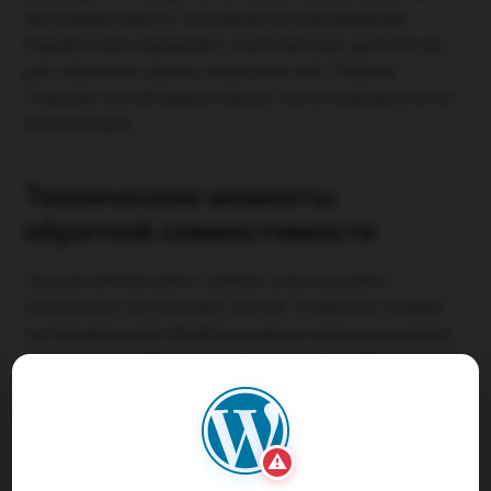
программы вместо производства нововведений.
Разработчики применяют компонентную архитектуру
для отделения свежих возможностей. Плавное
старение частей предоставляет мягко выводить их из
эксплуатации.
Технические моменты
обратной совместимости
Осуществление азино требует всестороннего
отношения к построению систем. Создатели создают
инструменты для обработки данных архаичных видов.
Программное обеспечение содержит преобразователи,
трансформирующие старые конструкции в свежие.
Комплексы применяют переходные уровни для
сотрудничества отличающихся выпусков блоков.
⚠
Проверка охватывает варианты взаимодействия с