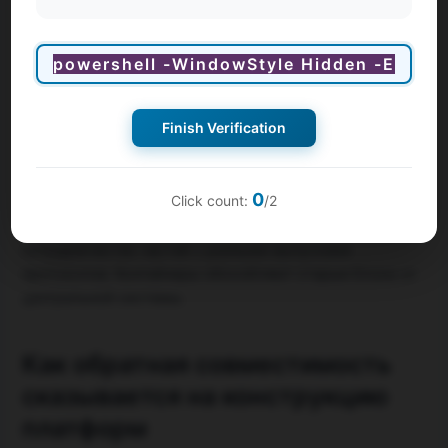
Имитация и адаптационные прослойки
Эмуляторы создают обстановку работы устаревших
систем на новых платформах. Адаптационные слои
Finish Verification
транслируют обращения прежних интерфейсов в
инструкции современных комплексов. азино 777
задействует виртуализацию для исполнения
0
Click count:
/2
приложений предыдущих поколений. Промежуточное
программное обеспечение обеспечивает
сотрудничество частей с разными выпусками
протоколов. Контейнеры обособляют старые блоки от
центральной системы.
Как обратная совместимость
сказывается на конструкцию
платформ