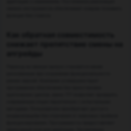
адаптацию к изменениям. Постепенное реализация
свежих инструментов обеспечивает юзерам познавать
функции без стресса.
Как обратная совместимость
снижает препятствие смены на
апгрейды
Переход на свежую выпуск становится менее
рискованным при сохранении функциональности
ранних версий. Компании усовершенствуют
программное обеспечение без приостановки
критических циклов. азино 777 позволяет проверять
современные опции параллельно с испытанными
методами. Пользователи приобретают доступ к
модернизациям без отречения от знакомых приёмов
функционирования. Программисты предоставляют
переходный этап для адаптации. Организации