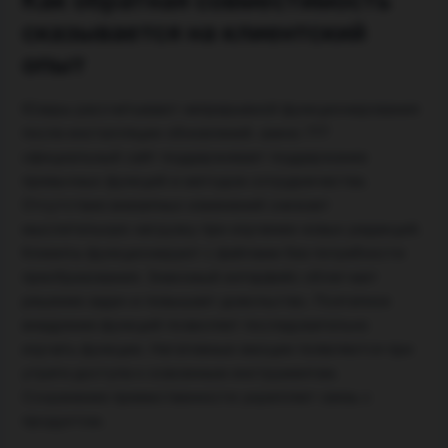
сказывается на клиентский
опыт
Юзеры рассчитывают непрерывной функционирования
после инсталляции обновлений. азино 777
официальный сайт поддерживает поддержание
привычных функций и методов сотрудничества.
Отсутствие внезапных изменений снижает
мыслительную нагрузку при изучении новых редакций.
Клиенты функционируют с файлами без потребности
преобразования. Знакомый интерфейс облегчает
решение задач и повышает довольство. Поэтапное
внедрение функций позволяет последовательно
изучать функции. Негативные эмоции появляются при
утрате доступа к освоенным инструментам.
Сохранение преемственности укрепляет связь с
продуктом.