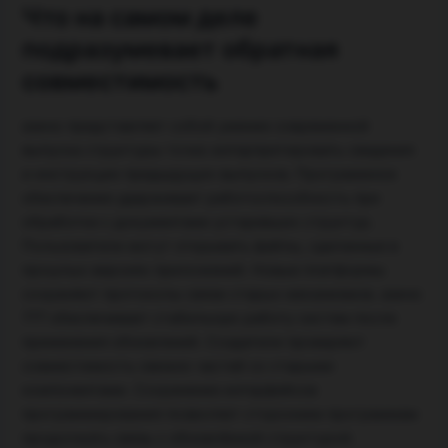
Что на самом деле
подразумевает обратная
совместимость
азино представляет собой умение современной
выпуска структуры точно интерпретировать сведения
и инструкции предыдущих выпусков. Программное
обеспечение удерживает работоспособность при
обработке с документами устаревших структур.
Пользователи могут открывать файлы, сделанные в
прошлых версиях приложений. Новые платформы
сохраняют протоколы связи старых механизмов. азино
777 обеспечивает стабильную работу систем после
применения обновлений. Создатели проверяют
совместимость свежих частей со старыми
компонентами. Сохранение интерфейсов
программирования позволяет сторонним программам
продолжать связь с обновлённой структурой.