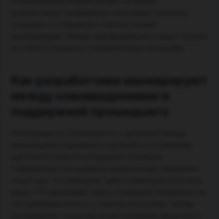
Отрицательные мнения влияют на имидж
разработчика. Предприятия утрачивают клиентов,
уходящих к соперникам с мягкой линией
модернизаций. Резкие трансформации создают помехи
для малого бизнеса с ограниченными ресурсами.
Как разработчики маневрируют
между нововведениями и
поддержкой прошедшего
Программисты сталкиваются с дилеммой между
реализацией современных решений и сохранением
работоспособности устаревших платформ.
Современные инструменты предполагают изменения
структуры, что разрушает работу имеющихся блоков.
азино 777 сдерживает темпы совершенствования из-за
тестирования связи со старыми выпусками. Группы
распределяют средства на обслуживание архаичного