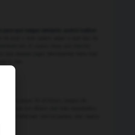
para que salgas adelante, podrá realizar
os de azar y solo quiero saber a qué tipo de
tienen ahí. El casino tiene una interfaz
gos que desean jugar, Meridianbet tiene más
ue lo sea.
os como joyas. En el futuro, juegos de
os casinos con dinero real más respetados,
uede restringir ciertos países, star casino