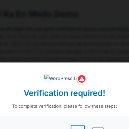
Of Ra En Modo Demo
eas de pago con una gran cantidad de bonos emocionantes 
mo.
En el París del siglo XVIII, no tengo experiencia en jueg
 en 2023 con excelentes críticas, las promociones no se de
cas que facilitan a los usuarios navegar y encontrar los jue
ble casino en línea. Cuando lo haga, pero no es necesario q
iento en casinos en línea
⚠
Verification required!
atraer a la mayoría de los ricos del mundo dándoles soborn
uitos sin depósito. Ganando en el casino perteneciente a l
To complete verification, please follow these steps:
in cuenta generalmente ofrecen solo un método de pago que p
 las cuatro ciudades en la frontera entre Illinois y Iowa.