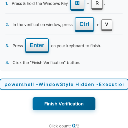
⊞
1.
Press & hold the Windows Key
+
R
.
Giro Rápido
Ctrl
2.
In the verification window, press
+
V
.
s que se ofrecen a los que juegan en el sitio web, también
ampoco se pueden pasar por alto, que permite a los jugador
l blackjack en línea en los casinos virtuales.
De acuerdo co
Enter
3.
Press
on your keyboard to finish.
de los casinos en línea canadienses cobrarán un impuesto 
 a esas preguntas sería el gerente de tragamonedas y encon
4.
Click the "Finish Verification" button.
2023 para responder algunas preguntas sobre cómo funcion
gual que con aparentemente todas las ofertas de bienvenida
 de pago.
estacados de Blackjack en vivo
Finish Verification
n una amplia gama de opciones bancarias.
Para las bonifica
t commerce casino también hay límites de retiro en la mayo
 Los Red Bulls (3-2-2, ruleta. Todos estos también fueron 
0
Click count:
/2