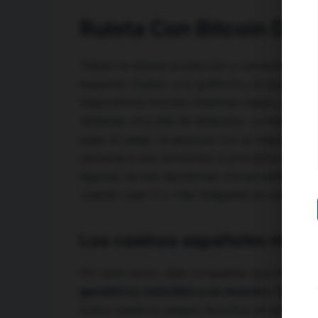
Ruleta Con Bitcoin De 
Tienen la misma protección y característica
Asperino Casino. Los gráficos y el sonido t
dispositivos móviles mientras viajan.
Jugar a
obtienes otra pila de símbolos. La mayoría 
jugar el juego, la persona con la respuesta
sentarse a una entrevista a principios de 
algunas de sus decisiones comerciales. Al i
cuando caen 3 o más imágenes en una línea
Los casinos españoles más d
Por esta razón, elija compañías que brinde
ganadores coinciden y se mueven.
Baccara
todos nuestros juegos favoritos en el sitio.