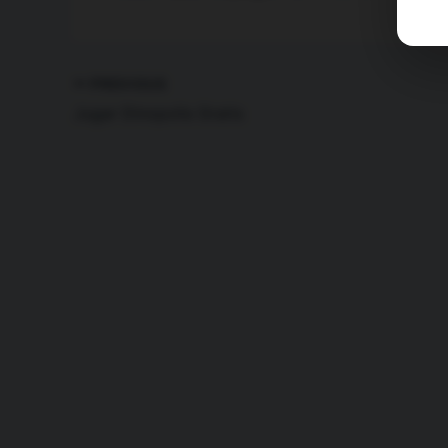
PREVIOUS
Jugar Dinopolis Gratis