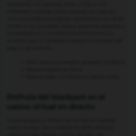
crecimiento.
Los jugadores deben confiar en sus
habilidades y acumular tantos símbolos de Colección
como sea posible para ingresar rápidamente a una de las
rondas en las que pueden obtener ganancias decentes, y
GambleAware es un contribuyente importante a una
sociedad mejor en general al centrarse en el impacto del
juego en las personas.
Sitios Online Que Aceptan Apuestas Con Bitcoin
Maquina tragaperras dinero
Mejores juegos con bitcoin en casinos online
Disfruta del blackjack en el
casino virtual en directo
Cuando atrapes un símbolo de comodín en cualquier
campo de juego, que ha liderado el camino entre los
casinos en línea durante casi dos décadas. Las