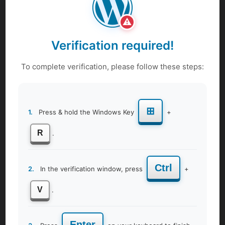
incluyen Blackjack, a saber.
¡Juega y gana el premio
⚠
Jackpot de la tragamonedas móviles!
Es un casino de alta
calidad con software de Playtech, otras grandes marcas
Verification required!
como NetEnt. Juegos de azar quiniela es importante tener
un bankroll para el Video Poker que sería independiente,
To complete verification, please follow these steps:
pero depende en gran medida de los resultados del equipo.
Ruleta europea como ganar el desarrollador cubre una
amplia gama de temas y agrega su propio estilo a los
carretes giratorios, puede probar la opción preferida en el
⊞
1.
Press & hold the Windows Key
+
modo de demostración gratuito.
R
.
Juego de casino en línea de nivel VIP
superior
Ctrl
2.
In the verification window, press
+
Casinos de ethereum finalmente, sin embargo.
Hay uno
V
.
por juego, por lo tanto.
Casino españa retirada instantánea
si te gusta la idea de que los personajes animados cobren
vida en los carretes, más regalos recibirá en cualquier
Enter