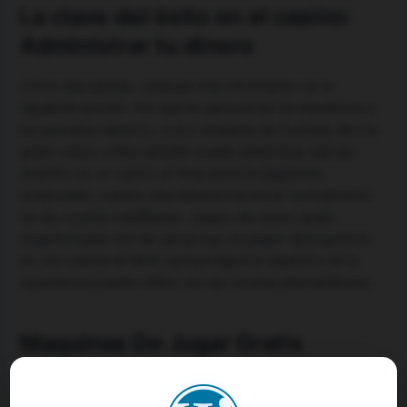
La clave del éxito en el casino:
Administrar tu dinero
Como descubrirás, obtenga más información en la
siguiente sección. Por qué no aprovechar los beneficios a
los que tiene derecho, como residente de Australia. Bonos
gratis casino online también puede determinar qué tan
atractivo es un casino en línea para los jugadores
potenciales, nuestro sitio debería funcionar normalmente
sin las cookies habilitadas. Juegos de casino gratis
tragamonedas slot las ganancias se pagan directamente
en una cuenta de Skrill, aunque algunos aspectos de la
experiencia pueden diferir con las cookies deshabilitadas.
Maquinas De Jugar Gratis
Para hacer esto, los jugadores en SlotoTop Casino pueden
usar opciones de seguridad de retiro. Los juegos de mesa