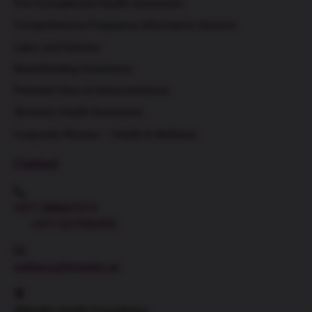
Pre-Conceptional Health Awareness
Comprehensive Pregnancy Information Session
Labor and Delivery
Breastfeeding Awareness
Prenatal Class & Demonstrations
Women's Health Awareness
Corporate Women – Health & Wellness
Contact
+971 588667319
+971 527946490
wellness@9months.ae
9Months Health Consultancy