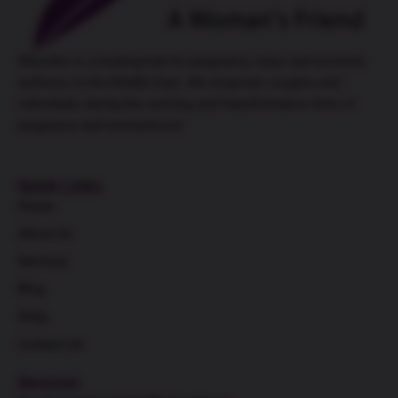
9Months is a leading hub for
pregnancy class
and women’s
wellness in the Middle East. We empower couples and
individuals during the exciting and transformative time of
pregnancy and womanhood.
Quick Links
Home
About Us
Services
Blog
FAQs
Contact Us
Services