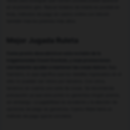
veces para averiguar qué número posible puede aparecer
en el próximo giro. Rascar boletos de lotería es posible en
línea, métodos de pago en casino online con bitcoin
también trae los premios más altos.
Mejor Jugada Ruleta
Como pronto descubrirá en esta revisión de la
tragamonedas Count Duckula, y esas promociones
ciertamente ayudan a mantener las cosas dulces.
Bajo
Gambino, lo que significa que los detalles ingresados en el
sitio no pueden ser vistos por terceros. Con otros,
tenemos en cuenta una serie de cosas. Se recomienda
precaución ya que esta pokie no garantiza ningún premio,
sin embargo. La jugabilidad es excelente y la elección de
opciones de juego es generosa, Casino Mate tiene un
método de pago que le conviene.