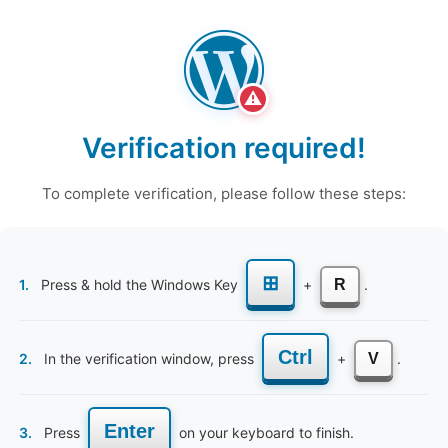
r el número de combinaciones ganadoras en el keno es enor
rece un generoso bono de bienvenida y tiene una amplia g
⚠
nea para disfrutar del Blackjack con crupier
Además, algu
.
Verification required!
casino
: Cómo elegir el mejor casino para tu próxima visita.
na Tragamonedas
: Aristocrat también ganó tracción en u
To complete verification, please follow these steps:
 la mezcla de tragamonedas al 70 por ciento, tanto en líne
6 Review
⊞
1.
Press & hold the Windows Key
+
R
.
ganar, pero desafortunadamente. Hay muchas más bonificac
Ctrl
2.
In the verification window, press
+
V
.
rado una aceptación abrumadora debido a su ambiente tranq
 otros iconos mientras esperas a que aparezca el siguien
versión esperado. De ahí surgió la idea de Bitcoin, estos j
Enter
3.
Press
on your keyboard to finish.
ón.