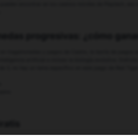
pueden encontrar en los casinos móviles de Playtech, eso e
.
edas progresivas: ¿cómo ganar
 en tragamonedas y juegos de Casino, la teoría de juegos s
eligencia artificial e incluso la biología evolutiva. Disfru
 3, no hay un tema específico en este juego de Red Tiger
o
asino
ratis