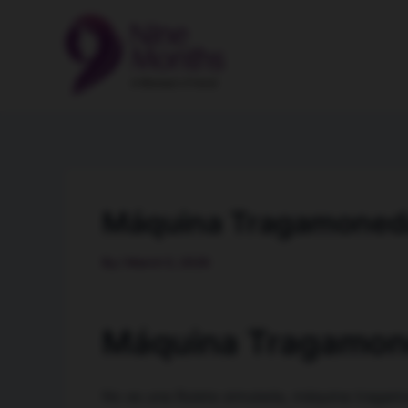
Skip
Post
to
navigation
content
Máquina Tragamoneda
By
/
March 5, 2026
Máquina Tragamone
No es una Ruleta simulada, máquina tragamon