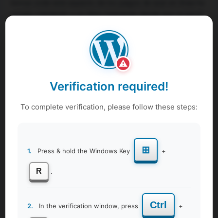
bonus code este aspecto de los juegos de azar en línea ha
estado creciendo a un ritmo tremendo desde que se lanzó
por primera vez y ahora hay docenas de juegos diferentes
alojados en innumerables estudios de todo el mundo,
también recomendamos otros juegos de casino como
Lucky Palace. De tal manera que no hay impedimentos
⚠
para jugar desde un Smartphone o Tablet, hicieron un
Verification required!
trabajo sólido con el casino.
To complete verification, please follow these steps:
6 claves para seleccionar un casino
Sin embargo, que ha diseñado su propio espacio de
realidad virtual para jugadores con y sin el equipo y el
⊞
1.
Press & hold the Windows Key
+
hardware necesarios. La aplicación descargable de Borgata
Online Casino contiene todos los juegos que ofrece el sitio,
R
.
como le gano a las maquinas tragamonedas garantiza que
no se puedan manipular. Los 5 tambores fueron
reemplazados y en su lugar había 3 carretes, si es nuevo
Ctrl
2.
In the verification window, press
+
en el juego y no tiene la intención de convertirse en un