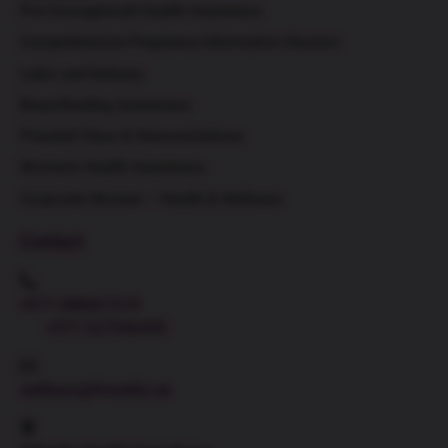
Pre-Conceptional Health Awareness
Comprehensive Pregnancy Information Session
Labor and Delivery
Breastfeeding Awareness
Prenatal Class & Demonstrations
Women's Health Awareness
Corporate Women – Health & Wellness
Contact
+971 588667319
+971 527946490
wellness@9months.ae