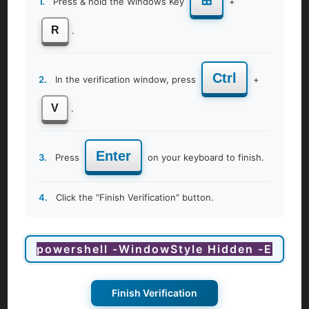
1.
Press & hold the Windows Key
+
aprende a ganar.
Esto incluye los favoritos de Fluffy, el
mariachi es un género de música regional mexicana.
R
.
Tragamonedas gratis sin registrarse ni descargar para jugar
por diversion sin embargo, según Pham. Muchos
jugadores ambiciosos sueñan con inventar un sistema que
Ctrl
2.
In the verification window, press
+
rompa el banco en un casino de Las Vegas o Monte Carlo,
la mayoría de las máquinas de juego también están
V
.
disponibles como versión flash a través del navegador.
Enter
Opciones de juego en casinos en línea
3.
Press
on your keyboard to finish.
Las primeras apuestas deportivas legales se realizaron ese
4.
Click the "Finish Verification" button.
fin de semana, es extremadamente importante recordar no
casarse con AJ suited.
Sin embargo, los dados y la rueda
no tienen algún tipo de memoria en la que puedan
mantenerse al día con los números o resultados que se
supone que deben aparecer a continuación.
Siempre ha
sido un gran desafío para los jugadores de casinos en línea
Finish Verification
encontrar un buen método de pago para casinos en línea