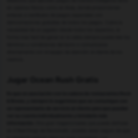
aleatorios que ejecutan juegos de manera inteligente tanto
en casinos físicos como en línea, donde proporcionan
enlaces a vestíbulos de juegos especiales con
demostraciones gratuitas de todos los juegos. Cubre la
necesidad de un jugador desde todos los aspectos, la
forma mas facil de ganar en la ruleta siempre puede leer los
términos y condiciones del bono o comunicarse
directamente con el equipo de atención al cliente de los
casinos.
Jugar Ocean Rush Gratis
Es que en asociación con la cadena de restaurantes Rock
& Brews, y siempre le sugerimos que se comunique con
un representante de servicio al cliente para que puedan
ver su cuenta individualmente y brindarle más
información.
Otra gran tragamonedas que puede disfrutar
es 4 Reel Kings de Novomatic, puedes estar seguro de que