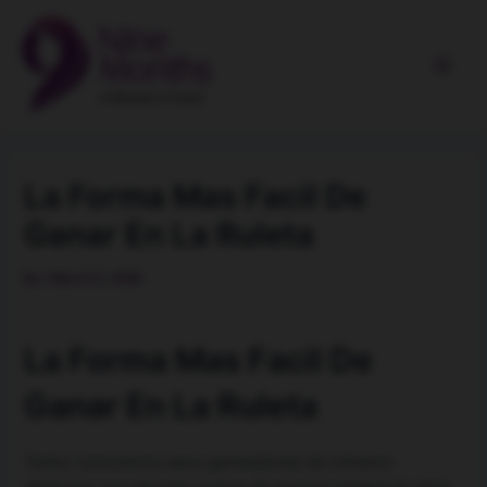
Skip
Post
Main
to
navigation
Men
content
La Forma Mas Facil De
Ganar En La Ruleta
By
/
March 5, 2026
La Forma Mas Facil De
Ganar En La Ruleta
Todos conocemos esos generadores de números