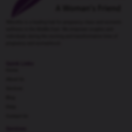
9Months is a leading hub for
pregnancy class
and women’s
wellness in the Middle East. We empower couples and
individuals during the exciting and transformative time of
pregnancy and womanhood.
Quick Links
Home
About Us
Services
Blog
FAQs
Contact Us
Services