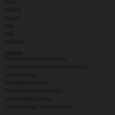
Home
About Us
Services
Blog
FAQs
Contact Us
Services
Pre-Conceptional Health Awareness
Comprehensive Pregnancy Information Session
Labor and Delivery
Breastfeeding Awareness
Prenatal Class & Demonstrations
Women's Health Awareness
Corporate Women – Health & Wellness