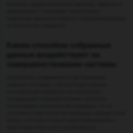
Компании, придерживающиеся принципу “надежность
превыше всего”, показывают превосходные
индикаторы удержания юзеров и сокращения расходов
на техническую поддержку.
Каким способом собранные
данные воздействуют на
совершенствование системы
Информация, создаваемые в ходе применения
цифровых платформ, становятся драгоценным
источником для выработки постановлений о
последующем совершенствовании. Аналитика
использования возможностей показывает, что за
способности фактически востребованы юзерами пинап
казино, а которые остаются невостребованными и
имеют возможность быть исключены или