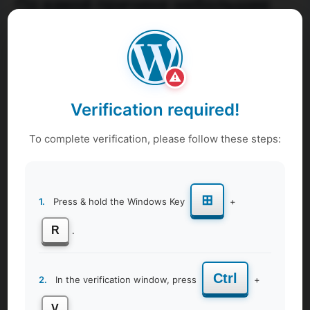
По какой причине небольшие
обновления значимее
отдельных больших
⚠
Концепция непрерывной предоставления и пошагового
совершенствования модифицировала способ к
Verification required!
эволюции компьютерных платформ. Малые,
систематические апдейты нередко дают существенную
To complete verification, please follow these steps:
ценность, чем масштабные выпуски, что
осуществляются нечасто. Данный подход строится на
нескольких главных плюсах:
⊞
1.
Press & hold the Windows Key
+
Уменьшение рисков — небольшие
трансформации удобнее испытывать,
R
.
отслеживать и откатывать в ситуации
неполадок.
Ctrl
Быстрая отклик на обратную связь
2.
In the verification window, press
+
пользователей и модификации коммерческих
V
.