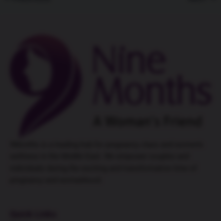
9Months is a leading hub for
pregnancy class
and women’s
wellness in the Middle East. We empower couples and
individuals during the exciting and transformative time of
pregnancy and womanhood.
Quick Links