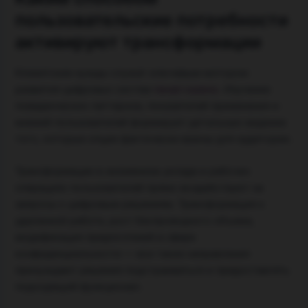
пользовательские потребности
активируют трансформации
Клиентские нужды служат ключевым мотором
развития цифровых систем
пинап казино
. Изучение
поведенческих паттернов, показателей применения и
мнений пользователей формирует детальную видение
того, которые опции фактически важны для аудитории.
Трансформации в жизненном укладе и рабочих
операциях пользователей прямо воздействуют на
запросы к цифровым решениям. Трансформация к
удаленной работе, рост беспроводного объема,
модификация предпочтений в сфере
конфиденциальности — все такие направления
принуждают решения подстраиваться и предоставлять
подходящий функционал.