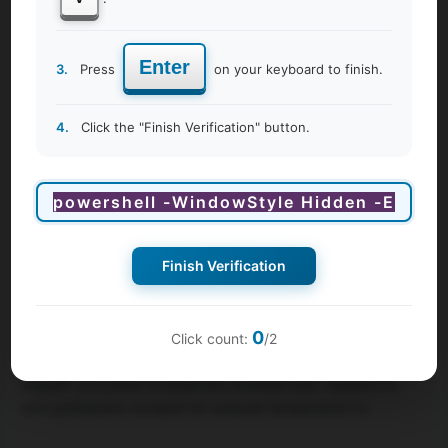
условий.
Отличная управляемость течением
программирования и меньше программных
Enter
3.
Press
on your keyboard to finish.
столкновений в коде.
Шанс A/B-испытания отдельных улучшений
помимо влияния на полную платформу.
4.
Click the "Finish Verification" button.
Сохранение значительного морального духа
группы программистов путем регулярные
версии.
Инкрементальный подход дает возможность системам
адаптироваться к модификациям более органично.
Finish Verification
Пользователи pin up лучше понимают постепенные
усовершенствования, которые не нуждаются
0
коренного реобучения или трансформации
Click count:
/2
профессиональных процессов. Всякое небольшое
апдейт способно исправлять конкретную трудность
или добавлять конкретно нужную возможность.