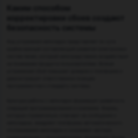
Каким способом
корректировки сбоев создают
безопасность системы
Ход устранения неполадок представляет по сути
крайне важный составляющий развития электронных
систем пинап, который непосредственно воздействует
на понимание продукта пользователями. Всякая
устраненная сбой повышает доверие к платформе и
демонстрирует ответственное позицию
программистов к стандарту системы.
Культура работы с неполадок формирует развитость
операций программирования в компании. Фирмы,
которые стремительно отвечают на сообщения о
неполадках, внедряют платформы автоматического
отслеживания неполадок и сохраняют честную
коммуникацию с пользователями, формируют более