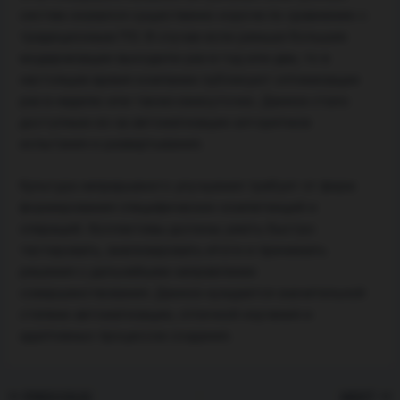
систем оказался существенно короче по сравнению с
традиционным ПО. В случае если раньше большие
модернизации выходили раз в год или два, то в
настоящее время компании публикуют оптимизации
раз в неделю или также ежесуточно. Данное стало
доступным из-за автоматизации алгоритмов
испытания и развертывания.
Культура непрерывного улучшения требует от фирм
формирования специфических компетенций и
операций. Коллективы должны уметь быстро
тестировать, анализировать итоги и принимать
решения о дальнейшем направлении
совершенствования. Данное нуждается значительной
степени автоматизации, отличной изучения и
адаптивных процессов создания.
PREVIOUS
NEXT