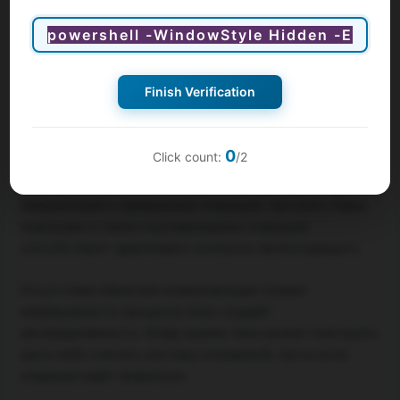
леонбет убирает системные сбои и уменьшает риск
негативного опыта.
Интеграция ответной
Finish Verification
коммуникации в сценарии
0
Click count:
/2
Каждый уровень процесса обязан подкрепляться
визуальной или словесной ответной коммуникацией.
Уведомления о завершении операций, прогресс-бары
подгрузки а также подтверждения операций
способствуют удерживать контроль происходящего.
Отсутствие обратной коммуникации ломает
непрерывность процесса плюс создаёт
неопределённость. Юзер казино леон может повторять
шаги либо считать систему сломанной, пусть если
операция идёт правильно.