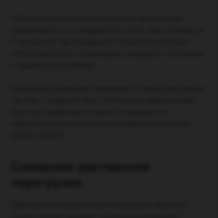
Чёткая логика процесса формирует впечатление
управляемости и ожидаемости. Сбои чаще случаются
в тех местах, где очерёдность ломается или имеет
избыточные шаги, не имеющие очевидного отношения
с задаче использования.
Повышенное внимание направляется переходам между
частями. Гладкость плюс логичность переключений
помогают удерживать связность маршрута и
предотвращают впечатление сломанного процесса
казино леонбет.
Снижение умственной
перегрузки
Эффективные маршруты использования нацелены
снизить объём решений, которые пользователь