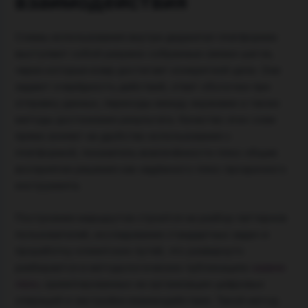
взаимодействия
Схемы использования внутри диджитал платформах
выступают собой разумно собранные связки шагов,
через которые юзер достигает конкретной цели. Они
задают очерёдность действий, ответ оболочки при
отправку данных, переходы между экранами а также
методы достижения результата. Качество этих схем
прямо влияет на удобство использования с
платформой, показатель вовлечённости плюс общее
восприятие решения как надёжного плюс прозрачного
инструмента.
Построение маршрутов строится на разбор паттернов
пользователей, исследование стандартных задач и
проработку клиентских путей, что развернуто
разбирается в методологических публикациях
казино
леон
, ориентированных на организации цифровых
операций и настройке взаимодействия. Такой метод