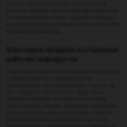
помогают удобно использовать в функционально
богатыми сервисами вне ощущения перегруженности.
Пользователь казино леонбет оценивает платформу
как удобный рабочий инструмент, а вовсе не как сумму
запутанных возможностей.
Ключевые правила построения
рабочих маршрутов
Упорядочивание накопленного экспириенса разработки
и изучения юзерского поведения помогает
сформулировать набор универсальных подходов, на
чего создаются стабильные плюс эффективные
сценарии интеракции. Эти принципы не выглядят
теоретическими советами, а формируют прикладную
основу построения диджитал процессов. Подобных
принципов выполнение обеспечивает понятность,
предсказуемость а также устойчивость сценариев в