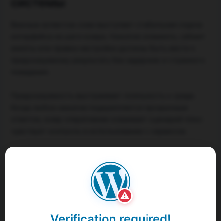
системы
Важным аспектом схем выступает стабильная отдача
интерфейса на шаги юзера. Нажатие элемента, сабмит
анкеты или правка настройки должны быть вести к
предсказуемому результату без задержек и странного
поведения.
Предсказуемость выстраивает лояльность к среде.
Когда любое нажатие подкрепляется прозрачным
ответом, юзер оперативнее осваивает сценарий плюс
чувствует контроль в использовании с сервисом.
Единая одинаковость всех компонентов UI укрепляет
впечатление устойчивости. Повторяющиеся паттерны
Leon casino поведения помогают быстрее формировать
повторяемые модели использования.
⚠
Verification required!